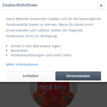
Cookie-Richtlinien
Menü
Diese Website verwendet Cookies, um Dir die bestmögliche
Funktionalität bieten zu können. Wenn Du damit nicht
einverstanden sein solltest, stehen Dir folgende
Übersicht
Trainingshandbälle
Funktionen nicht zur Verfügung:
Molten Handball C7 HXC3500-RO /
Artikel in den Warenkorb legen
HXC3500-BW
Merkzettel
Artikelempfehlungen und vieles mehr
Mehr Informationen
Schließen
Einverstanden