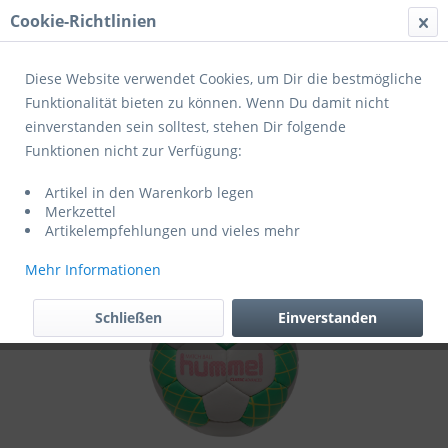
Cookie-Richtlinien
Menü
Diese Website verwendet Cookies, um Dir die bestmögliche
Funktionalität bieten zu können. Wenn Du damit nicht
einverstanden sein solltest, stehen Dir folgende
Übersicht
Trainingshandbälle
Funktionen nicht zur Verfügung:
Hummel Handball hmlCLASSIC
Artikel in den Warenkorb legen
ADVANCED HB
Merkzettel
Artikelempfehlungen und vieles mehr
Mehr Informationen
Schließen
Einverstanden