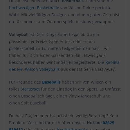
Du spielst leidenschaftlich
Basketball
? Dann sind die
hochwertigen Basketbälle
von Wilson Deine perfekte
Wahl. Mit vielfältigen Designs und einem guten Grip bist
du für Indoor- und Outdoorspiele bestens gewappnet.
Volleyball
ist Dein Ding? Super! Egal ob du ein
passionierter Freizeitspieler bist oder schon
professionell an Turnieren teilgenommen hast – wir
haben für Dich einen passenden Ball. Etwas ganz
Besonderes haben wir für Serienbegeisterte: Die
Replika
des Mr. Wilson Volleyballs
aus der Hit-Serie Cast Away.
Für Freunde des
Baseballs
haben wir von Wilson ein
tolles
Starterset
für den Einstieg in den Sport. Es umfasst
einen Baseballschläger, einen Vinyl-Handschuh und
einen Soft Baseball.
Du hast Fragen oder brauchst ein wenig Beratung? Kein
Problem. Wir sind für dich über unsere
Hotline
02625-
959412
oder über unser
Kontaktformular
erreichbar.