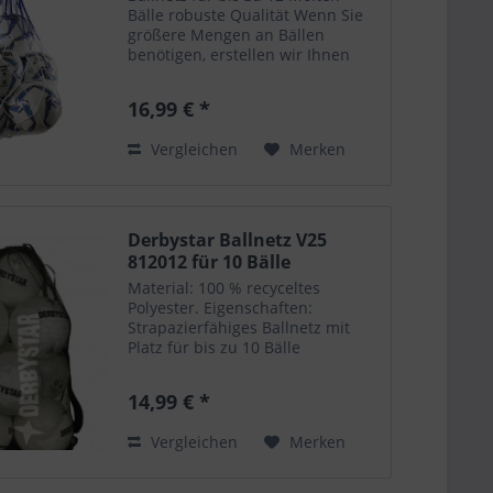
Bälle robuste Qualität Wenn Sie
größere Mengen an Bällen
benötigen, erstellen wir Ihnen
gerne ein individuelles Angebot.
Bitte senden Sie ihre Anfrage an
16,99 € *
email@ed-store.de.
Vergleichen
Merken
Derbystar Ballnetz V25
812012 für 10 Bälle
Material: 100 % recyceltes
Polyester. Eigenschaften:
Strapazierfähiges Ballnetz mit
Platz für bis zu 10 Bälle
Praktischer Kordelzug mit
Stopper für sicheres Verschließen
14,99 € *
Vergleichen
Merken