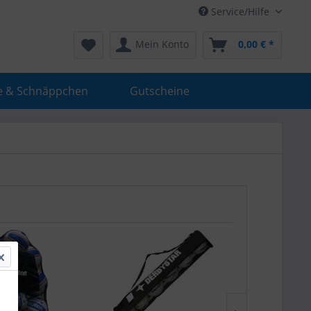
Service/Hilfe
Mein Konto
0,00 € *
e & Schnäppchen
Gutscheine