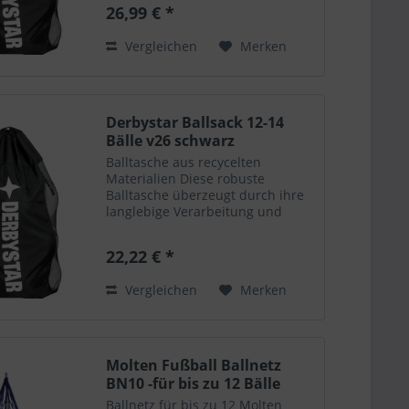
Lebensdauer, während die
26,99 € *
seitlichen Entlüftungsnetze eine
optimale Luftzirkulation...
Vergleichen
Merken
Derbystar Ballsack 12-14
Bälle v26 schwarz
Balltasche aus recycelten
Materialien Diese robuste
Balltasche überzeugt durch ihre
langlebige Verarbeitung und
nachhaltigen Materialien. Die
seitlichen Entlüftungsnetze
22,22 € *
sorgen für eine optimale
Luftzirkulation und unterstützen
Vergleichen
Merken
das...
Molten Fußball Ballnetz
BN10 -für bis zu 12 Bälle
Ballnetz für bis zu 12 Molten