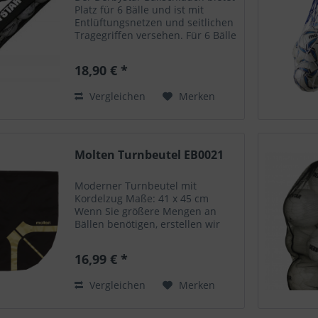
Platz für 6 Bälle und ist mit
Entlüftungsnetzen und seitlichen
Tragegriffen versehen. Für 6 Bälle
Mit Entlüftungsnetzen und
seitlichen Tragegriffen Material:
18,90 € *
420-D.Polyester Haben Sie noch
Fragen zu...
Vergleichen
Merken
Molten Turnbeutel EB0021
Moderner Turnbeutel mit
Kordelzug Maße: 41 x 45 cm
Wenn Sie größere Mengen an
Bällen benötigen, erstellen wir
Ihnen gerne ein individuelles
Angebot. Bitte senden Sie ihre
16,99 € *
Anfrage an email@ed-store.de.
Vergleichen
Merken