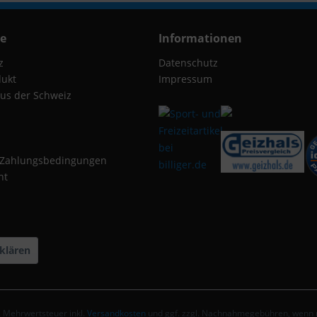
ce
Informationen
z
Datenschutz
dukt
Impressum
us der Schweiz
 Zahlungsbedingungen
ht
klären
zl. Mehrwertsteuer inkl.
Versandkosten
und ggf. zzgl. Nachnahmegebühren, wenn n