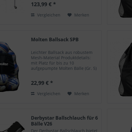
1000 mm 3,5 Kg 640 x 640 x 500
123,99 € *
mm in blau und schwarz
erhältlich Wenn Sie größere
Vergleichen
Merken
Mengen an Bällen benötigen,...
Molten Ballsack SPB
Leichter Ballsack aus robustem
Mesh-Material Produktdetails:
mit Platz für bis zu 10
aufgepumpte Molten Bälle (Gr. 5)
inkl. Außentasche mit
Reißverschluss zur
22,99 € *
Aufbewahrung Maße: 72 x 78 cm
Wenn Sie größere Mengen an
Vergleichen
Merken
Bällen benötigen,...
Derbystar Ballschlauch für 6
Bälle V26
Der Derbystar Ballschlauch bietet