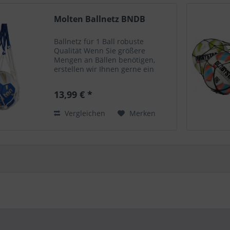
Molten Ballnetz BNDB
Ballnetz für 1 Ball robuste
Qualität Wenn Sie größere
Mengen an Bällen benötigen,
erstellen wir Ihnen gerne ein
individuelles Angebot. Bitte
senden Sie ihre Anfrage an
13,99 € *
email@ed-store.de.
Vergleichen
Merken