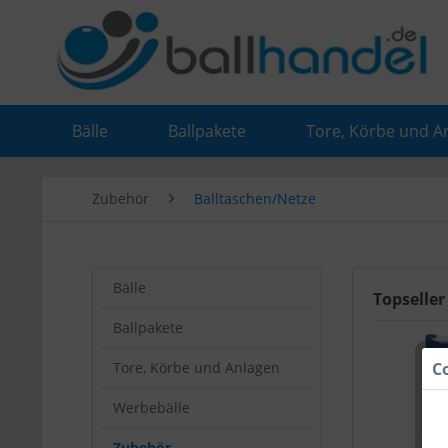
Bälle
Ballpakete
Tore, Körbe und A
Zubehör
Balltaschen/Netze
Bälle
Topseller
Ballpakete
C
Tore, Körbe und Anlagen
Werbebälle
Zubehör