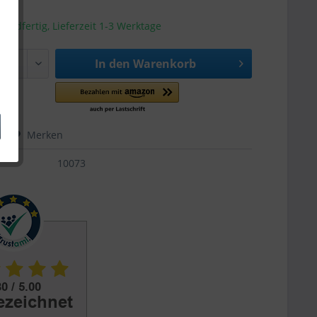
sandfertig, Lieferzeit 1-3 Werktage
In den
Warenkorb
hen
Merken
10073