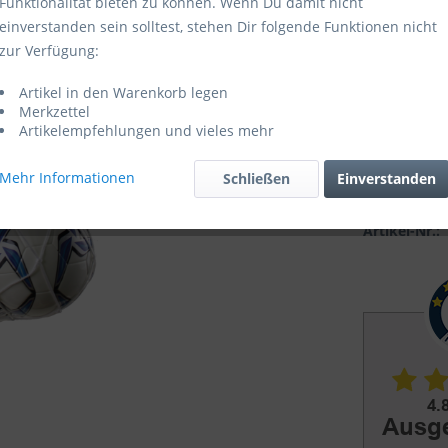
Funktionalität bieten zu können. Wenn Du damit nicht
einverstanden sein solltest, stehen Dir folgende Funktionen nicht
Sofort ver
zur Verfügung:
Artikel in den Warenkorb legen
Merkzettel
Artikelempfehlungen und vieles mehr
Mehr Informationen
Schließen
Einverstanden
Vergleic
Artikel-Nr.: