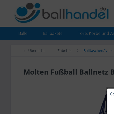
Bälle
Ballpakete
Tore, Körbe und A
Übersicht
Zubehör
Balltaschen/Netz
Molten Fußball Ballnetz B
C