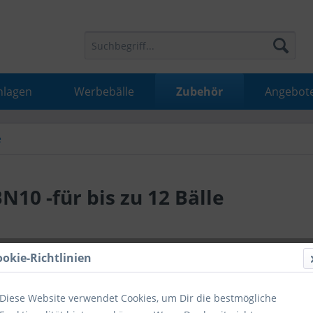
nlagen
Werbebälle
Zubehör
Angebot
e
N10 -für bis zu 12 Bälle
16,99 
ookie-Richtlinien
inkl. MwSt.
inkl
Diese Website verwendet Cookies, um Dir die bestmögliche
Hinweise fü