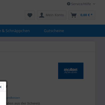
Service/Hilfe
Mein Konto
0,00 € *
e & Schnäppchen
Gutscheine
€ *
. Versandkosten
r
Kunden aus der Schweiz