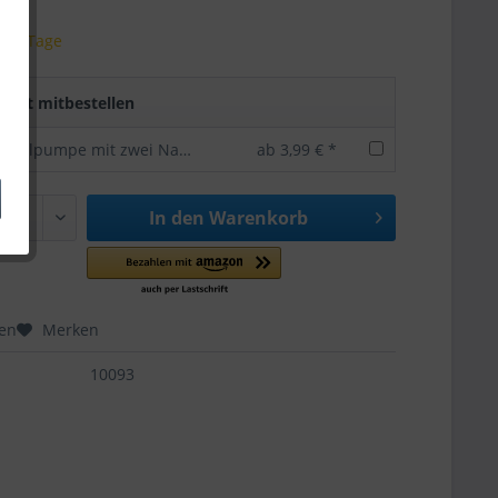
 3-5 Tage
rekt mitbestellen
Bundesliga Ballpumpe mit zwei Nadeln -offizielles Lizenzprodukt
ab 3,99 € *
In den
Warenkorb
hen
Merken
10093