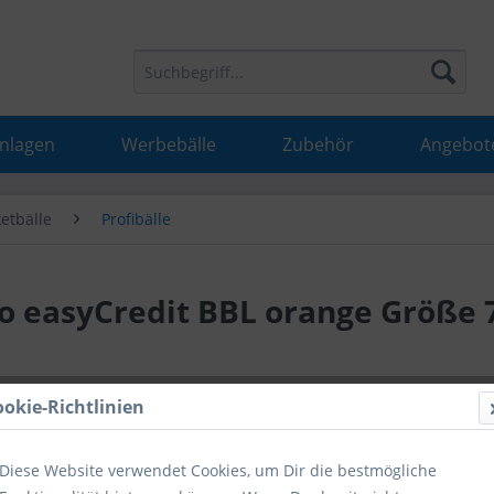
Anlagen
Werbebälle
Zubehör
Angebot
etbälle
Profibälle
ro easyCredit BBL orange Größe 
62,99 
ookie-Richtlinien
inkl. MwSt.
inkl
Diese Website verwendet Cookies, um Dir die bestmögliche
Hinweise fü