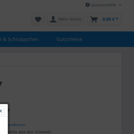
Service/Hilfe
Mein Konto
0,00 € *
e & Schnäppchen
Gutscheine
7
€ *
. Versandkosten
r
Kunden aus der Schweiz