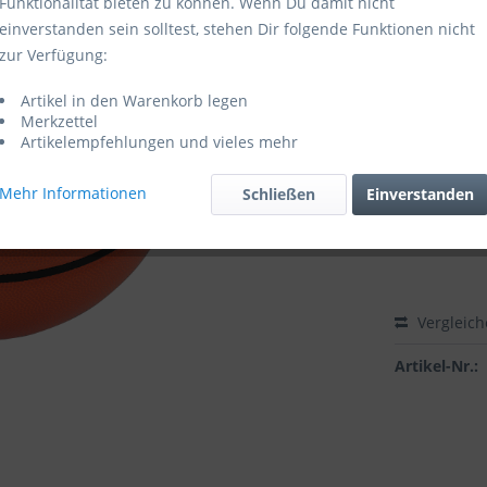
Funktionalität bieten zu können. Wenn Du damit nicht
einverstanden sein solltest, stehen Dir folgende Funktionen nicht
Lieferzeit
zur Verfügung:
Artikel in den Warenkorb legen
Zubehör di
Merkzettel
Artikelempfehlungen und vieles mehr
Mehr Informationen
Schließen
Einverstanden
Vergleic
Artikel-Nr.: