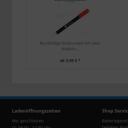
Bundesliga Ballpumpe mit zwei
Nadeln...
ab 3,99 € *
Ladenöffnungszeiten
Shop Servi
Mo: geschlossen
Batteriegeset
Defektes Pro
Di: 08:00 - 12:30 Uhr