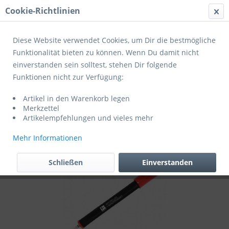
Cookie-Richtlinien
Menü
Diese Website verwendet Cookies, um Dir die bestmögliche
Funktionalität bieten zu können. Wenn Du damit nicht
einverstanden sein solltest, stehen Dir folgende
Übersicht
Ballpumpen
Funktionen nicht zur Verfügung:
Bundesliga Ballpumpe mit zwei Nadeln -
Artikel in den Warenkorb legen
offizielles Lizenzprodukt
Merkzettel
Artikelempfehlungen und vieles mehr
Mehr Informationen
Schließen
Einverstanden