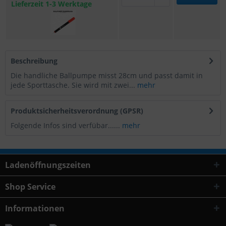
Lieferzeit 1-3 Werktage
Beschreibung
Die handliche Ballpumpe misst 28cm und passt damit in
jede Sporttasche. Sie wird mit zwei...
mehr
Produktsicherheitsverordnung (GPSR)
Folgende Infos sind verfübar......
mehr
Ladenöffnungszeiten
Shop Service
Informationen