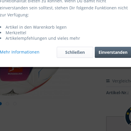
Funktionalität bieten zu können. Wenn Du damit nicht
einverstanden sein solltest, stehen Dir folgende Funktionen nicht
Sofort ver
zur Verfügung:
Größe:
Artikel in den Warenkorb legen
Merkzettel
Artikelempfehlungen und vieles mehr
Mehr Informationen
Schließen
Einverstanden
Vergleic
Artikel-Nr.: