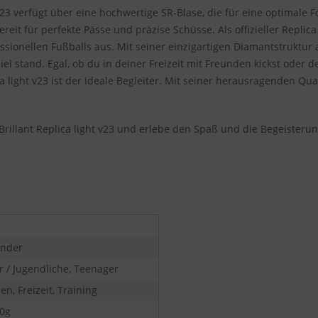
 v23 verfügt über eine hochwertige SR-Blase, die für eine optimale
reit für perfekte Pässe und präzise Schüsse. Als offizieller Replica
essionellen Fußballs aus. Mit seiner einzigartigen Diamantstruktur 
l stand. Egal, ob du in deiner Freizeit mit Freunden kickst oder d
a light v23 ist der ideale Begleiter. Mit seiner herausragenden Qua
 Brillant Replica light v23 und erlebe den Spaß und die Begeister
under
r / Jugendliche, Teenager
n, Freizeit, Training
50g