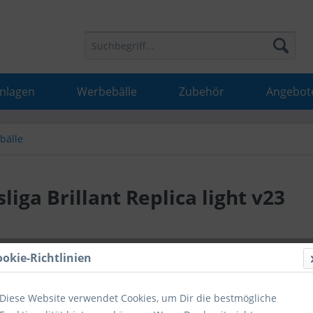
Anlagen
Werbebälle
Zubehör
Angebot
tbälle
iga Brillant Replica light v23
24,24 
ookie-Richtlinien
inkl. MwSt.
inkl
Diese Website verwendet Cookies, um Dir die bestmögliche
Hinweise fü