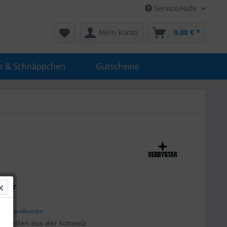
Service/Hilfe
Mein Konto
0,00 € *
e & Schnäppchen
Gutscheine
€ *
. Versandkosten
r
Kunden aus der Schweiz