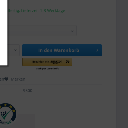
sandfertig, Lieferzeit 1-3 Werktage
In den
Warenkorb
hen
Merken
9500