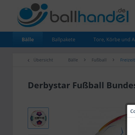
Bälle
Ballpakete
Tore, Körbe und 
Übersicht
Bälle
Fußball
Freizei
Derbystar Fußball Bundesl
C