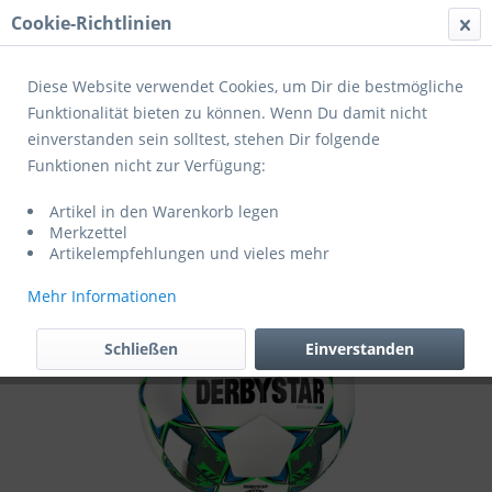
Cookie-Richtlinien
Menü
Diese Website verwendet Cookies, um Dir die bestmögliche
Funktionalität bieten zu können. Wenn Du damit nicht
einverstanden sein solltest, stehen Dir folgende
Übersicht
Fußballpakete
Funktionen nicht zur Verfügung:
Derbystar Fußball Brilliant Light DB 10er
Artikel in den Warenkorb legen
Ballpaket inkl. Ballnetz Weiss/Grün/Grau
Merkzettel
Artikelempfehlungen und vieles mehr
Mehr Informationen
Schließen
Einverstanden