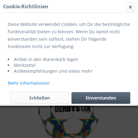
Cookie-Richtlinien
Menü
Diese Website verwendet Cookies, um Dir die bestmögliche
Funktionalität bieten zu können. Wenn Du damit nicht
einverstanden sein solltest, stehen Dir folgende
Übersicht
Fußballpakete
Funktionen nicht zur Verfügung:
Derbystar Fußball Atmos light AG v23
Artikel in den Warenkorb legen
10er Ballpaket inkl. Ballnetz Orange/Blau
Merkzettel
Artikelempfehlungen und vieles mehr
Mehr Informationen
Schließen
Einverstanden