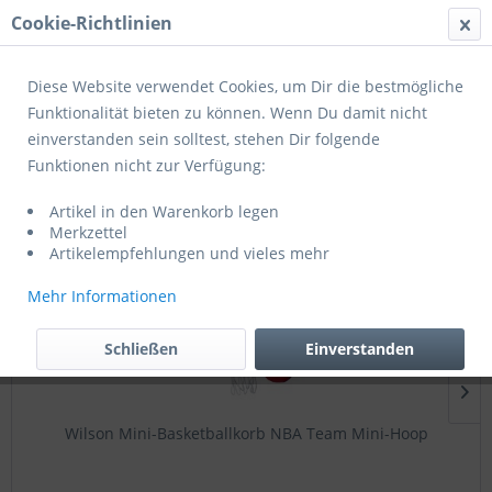
Cookie-Richtlinien
Menü
Diese Website verwendet Cookies, um Dir die bestmögliche
Funktionalität bieten zu können. Wenn Du damit nicht
einverstanden sein solltest, stehen Dir folgende
Basketballbackboards
Funktionen nicht zur Verfügung:
Artikel in den Warenkorb legen
Topseller
Merkzettel
Artikelempfehlungen und vieles mehr
Mehr Informationen
Schließen
Einverstanden
Wilson Mini-Basketballkorb NBA Team Mini-Hoop