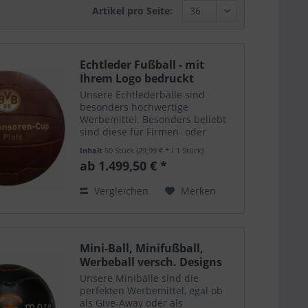
Artikel pro Seite:
Echtleder Fußball - mit
Ihrem Logo bedruckt
Unsere Echtlederbälle sind
besonders hochwertige
Werbemittel. Besonders beliebt
sind diese für Firmen- oder
Vereinsjubiläen. Lassen Sie Ihren
Inhalt
50 Stück
(29,99 € * / 1 Stück)
Retrofußball mit Ihrem Logo und
ab 1.499,50 € *
Schriftzug bedrucken! Der
Echtlederball aus Rindsleder hat
Vergleichen
Merken
eine...
Mini-Ball, Minifußball,
Werbeball versch. Designs
Unsere Minibälle sind die
perfekten Werbemittel, egal ob
als Give-Away oder als