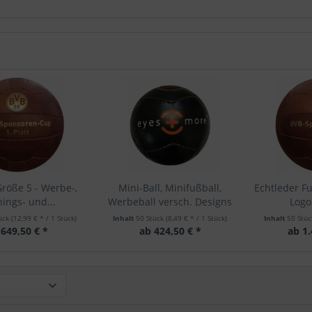
Größe 5 - Werbe-,
Mini-Ball, Minifußball,
Echtleder Fu
nings- und...
Werbeball versch. Designs
Logo
ück
(12,99 € * / 1 Stück)
Inhalt
50 Stück
(8,49 € * / 1 Stück)
Inhalt
50 Stü
 649,50 € *
ab 424,50 € *
ab 1.