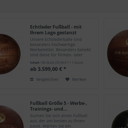
Echtleder Fußball - mit
Ihrem Logo gestanzt
Unsere Echtlederbälle sind
besonders hochwertige
Werbemittel. Besonders beliebt
sind diese für Firmen- oder
Vereinsjubiläen. Lassen Sie Ihren
Inhalt
100 Stück
(35,99 € * / 1 Stück)
Retrofußball mit Ihrem Logo und
ab 3.599,00 € *
Schriftzug stanzen! Der
Echtlederball aus Rindsleder hat
Vergleichen
Merken
eine...
Fußball Größe 5 - Werbe-,
Trainings- und...
Suchen Sie sich einen Fußball
aus, der am besten zu Ihnen
passt. Wählen Sie ein