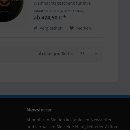
Weihnachtsgeschenk für Ihre
Firma oder Ihren Sportverein.
Inhalt
50 Stück
(8,49 € * / 1 Stück)
Wählen Sie ein Fußballdesign,
ab 424,50 € *
individualisiert mit Ihrem Logo
und Ihrer Wunschfarbe! Der Ball
Vergleichen
Merken
aus...
Artikel pro Seite:
Newsletter
Abonnieren Sie den kostenlosen Newsletter
und verpassen Sie keine Neuigkeit oder Aktion