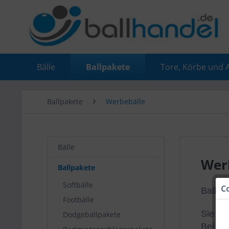
Bälle
Ballpakete
Tore, Körbe und 
Ballpakete
Werbebälle
Bälle
Wer
Ballpakete
Softbälle
C
Ballpa
Footbälle
Sie be
Dodgeballpakete
Bei un