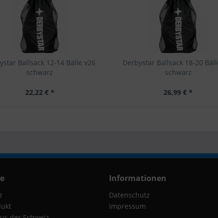
ystar Ballsack 12-14 Bälle v26
Derbystar Ballsack 18-20 Bäll
schwarz
schwarz
22,22 € *
26,99 € *
ce
Informationen
z
Datenschutz
dukt
Impressum
us der Schweiz