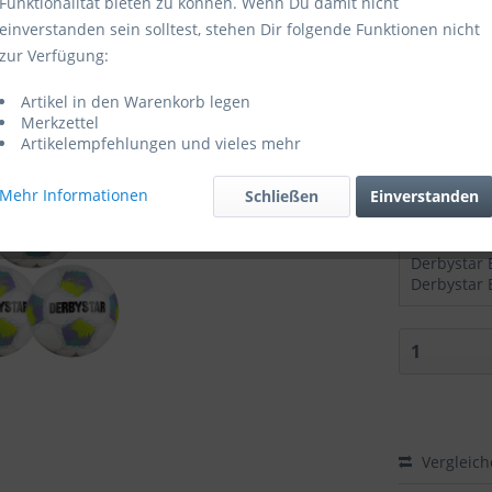
Funktionalität bieten zu können. Wenn Du damit nicht
einverstanden sein solltest, stehen Dir folgende Funktionen nicht
Sofort ver
zur Verfügung:
Größe:
Artikel in den Warenkorb legen
Merkzettel
Artikelempfehlungen und vieles mehr
Mehr Informationen
Schließen
Einverstanden
Zubehör di
Vergleic