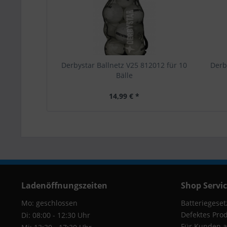
Derbystar Ballnetz V25 812012 für 10
Derb
Bälle
14,99 € *
Ladenöffnungszeiten
Shop Servi
Mo: geschlossen
Batteriegeset
Defektes Pro
Di: 08:00 - 12:30 Uhr
Für Kunden a