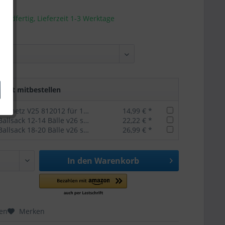
sandfertig, Lieferzeit 1-3 Werktage
rekt mitbestellen
Derbystar Ballnetz V25 812012 für 10 Bälle
14,99 € *
Derbystar Ballsack 12-14 Bälle v26 schwarz
22,22 € *
Derbystar Ballsack 18-20 Bälle v26 schwarz
26,99 € *
In den
Warenkorb
hen
Merken