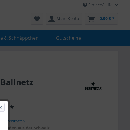
Service/Hilfe
Mein Konto
0,00 € *
e & Schnäppchen
Gutscheine
 Ballnetz
 € *
. Versandkosten
r
Kunden aus der Schweiz