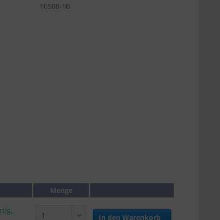
10508-10
Menge
tig,
In den
Warenkorb