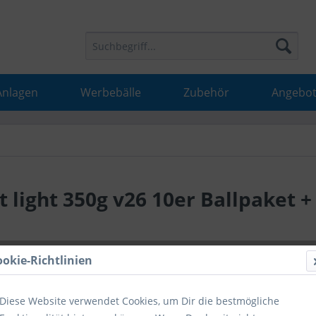
Anlagen
Werbebälle
Zubehör
Angebot
t light 350g v26 10er Ballpaket +
194,90
ookie-Richtlinien
inkl. MwSt.
inkl
Diese Website verwendet Cookies, um Dir die bestmögliche
Hinweise fü