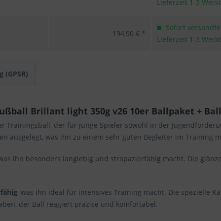
Lieferzeit 1-3 Werk
Sofort versandfer
194,90 € *
Lieferzeit 1-3 Werk
g (GPSR)
ball Brillant light 350g v26 10er Ballpaket + Ball
er Trainingsball, der für junge Spieler sowohl in der Jugendförderung
en ausgelegt, was ihn zu einem sehr guten Begleiter im Training m
 was ihn besonders langlebig und strapazierfähig macht. Die glän
fähig
, was ihn ideal für intensives Training macht. Die spezielle 
aben, der Ball reagiert präzise und komfortabel.