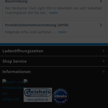
Beschreibung
Der Derbystar Club Light 350 ist ebenfalls ein sehr beliebter
Trainingsball, der für die...
mehr
Produktsicherheitsverordnung (GPSR)
Folgende Infos sind verfübar......
mehr
Ladenöffnungszeiten
Shop Service
Informationen