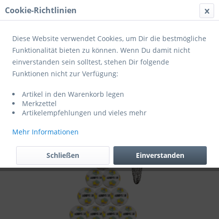
Cookie-Richtlinien
Menü
Diese Website verwendet Cookies, um Dir die bestmögliche
Funktionalität bieten zu können. Wenn Du damit nicht
einverstanden sein solltest, stehen Dir folgende
Übersicht
Fußballpakete
Funktionen nicht zur Verfügung:
Derbystar Fußball Club light 350 v26 10er
Artikel in den Warenkorb legen
Ballpaket + Ballnetz weiss/gelb/grün
Merkzettel
Artikelempfehlungen und vieles mehr
Mehr Informationen
Schließen
Einverstanden