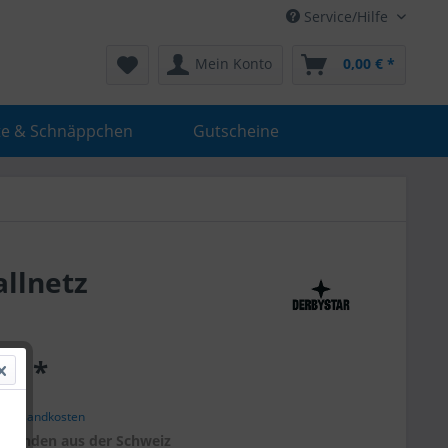
Service/Hilfe
Mein Konto
0,00 € *
e & Schnäppchen
Gutscheine
allnetz
 € *
. Versandkosten
r
Kunden aus der Schweiz