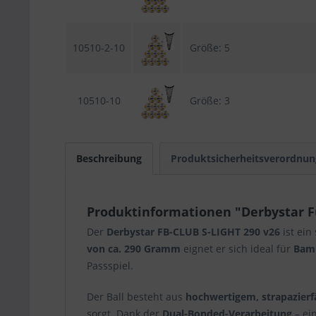
10510-2-10
Größe: 5
10510-10
Größe: 3
Beschreibung
Produktsicherheitsverordnun
Produktinformationen "Derbystar Fuß
Der
Derbystar FB-CLUB S-LIGHT 290 v26
ist ein
von ca. 290 Gramm
eignet er sich ideal für
Bamb
Passspiel.
Der Ball besteht aus
hochwertigem, strapazier
sorgt. Dank der
Dual-Bonded-Verarbeitung
– ei