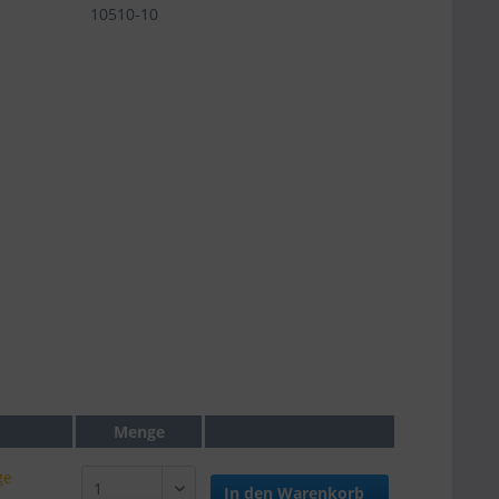
10510-10
Menge
ge
In den
Warenkorb