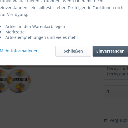
Funktionalität bieten zu können. Wenn Du damit nicht
einverstanden sein solltest, stehen Dir folgende Funktionen nicht
Sofort ver
zur Verfügung:
Größe:
Artikel in den Warenkorb legen
Merkzettel
Artikelempfehlungen und vieles mehr
Mehr Informationen
Schließen
Einverstanden
Zubehör di
Vergleic