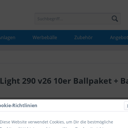
Anlagen
Werbebälle
Zubehör
Angebot
Light 290 v26 10er Ballpaket + B
136,90
ookie-Richtlinien
inkl. MwSt.
inkl
Diese Website verwendet Cookies, um Dir die bestmögliche
Hinweise fü