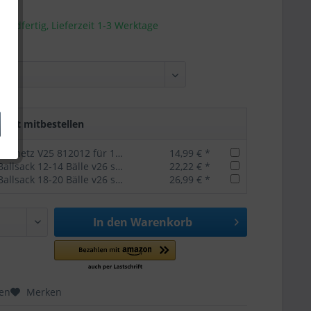
sandfertig, Lieferzeit 1-3 Werktage
rekt mitbestellen
Derbystar Ballnetz V25 812012 für 10 Bälle
14,99 € *
Derbystar Ballsack 12-14 Bälle v26 schwarz
22,22 € *
Derbystar Ballsack 18-20 Bälle v26 schwarz
26,99 € *
In den
Warenkorb
hen
Merken