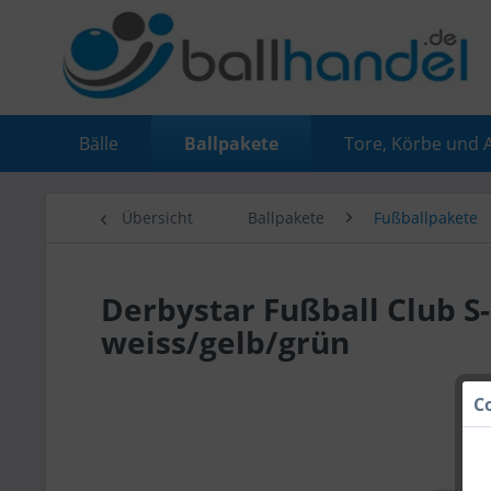
Bälle
Ballpakete
Tore, Körbe und 
Übersicht
Ballpakete
Fußballpakete
Derbystar Fußball Club S-
weiss/gelb/grün
C