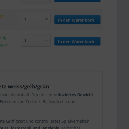
ge
In den
Warenkorb
tig,
In den
Warenkorb
tage
etz weiss/gelb/grün"
chwuchsfußball. Durch sein
reduziertes Gewicht
Erlernen von Technik, Ballkontrolle und
ute Griffigkeit und kontrolliertes Spielverhalten
bust, formstabil und langlebig
, selbst bei