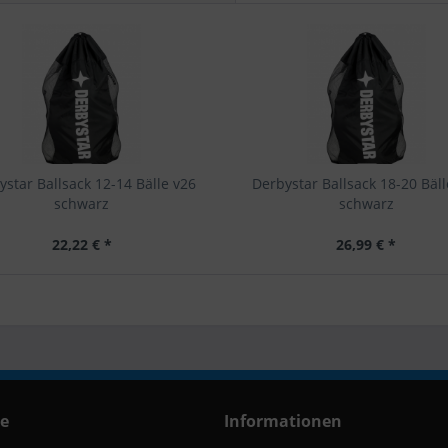
ystar Ballsack 12-14 Bälle v26
Derbystar Ballsack 18-20 Bäll
schwarz
schwarz
22,22 € *
26,99 € *
ce
Informationen