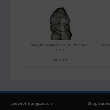
Derbystar Ballnetz V25 812012 für 10
Derb
Bälle
14,99 € *
Ladenöffnungszeiten
Shop Servi