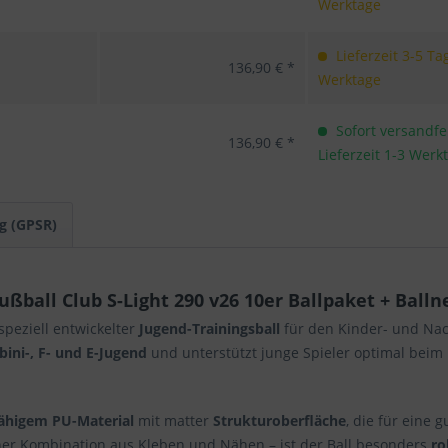
Werktage
Lieferzeit 3-5 Ta
136,90 € *
Werktage
Sofort versandfer
136,90 € *
Lieferzeit 1-3 Werk
g (GPSR)
ball Club S-Light 290 v26 10er Ballpaket + Balln
 speziell entwickelter
Jugend-Trainingsball
für den Kinder- und Na
ini-, F- und E-Jugend
und unterstützt junge Spieler optimal beim 
fähigem PU-Material
mit matter
Strukturoberfläche
, die für eine g
ner Kombination aus Kleben und Nähen – ist der Ball besonders
ro