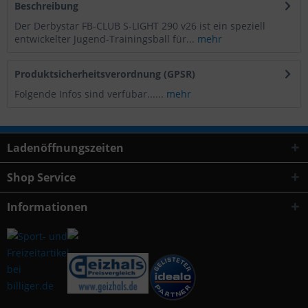
Beschreibung
Der Derbystar FB-CLUB S-LIGHT 290 v26 ist ein speziell
entwickelter Jugend-Trainingsball für...
mehr
Produktsicherheitsverordnung (GPSR)
Folgende Infos sind verfübar......
mehr
Ladenöffnungszeiten
Shop Service
Informationen