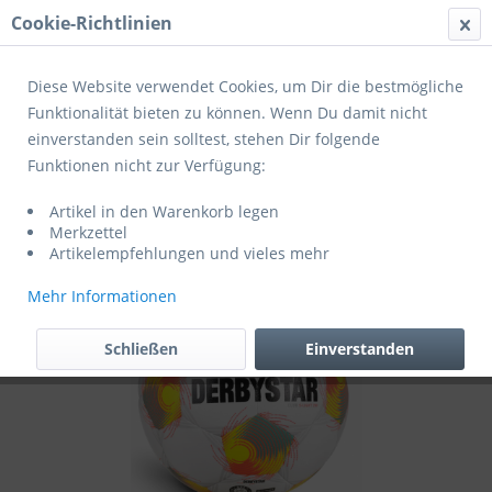
Cookie-Richtlinien
Menü
Diese Website verwendet Cookies, um Dir die bestmögliche
Funktionalität bieten zu können. Wenn Du damit nicht
einverstanden sein solltest, stehen Dir folgende
Übersicht
Trainingsbälle
Funktionen nicht zur Verfügung:
Derbystar Fußball Club S-Light 290 v26
Artikel in den Warenkorb legen
weiss/gelb/grün
Merkzettel
Artikelempfehlungen und vieles mehr
Mehr Informationen
Schließen
Einverstanden