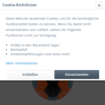
Cookie-Richtlinien
Menü
Diese Website verwendet Cookies, um Dir die bestmögliche
Funktionalität bieten zu können. Wenn Du damit nicht
einverstanden sein solltest, stehen Dir folgende
Übersicht
Spielball
Funktionen nicht zur Verfügung:
Kempa Handball Buteo orange/blau
Artikel in den Warenkorb legen
Merkzettel
Artikelempfehlungen und vieles mehr
Mehr Informationen
Schließen
Einverstanden