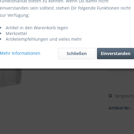
Funktionalität bieten zu können. Wenn Du damit nicht
einverstanden sein solltest, stehen Dir folgende Funktionen nicht
Lieferzei
zur Verfügung:
Größe:
Artikel in den Warenkorb legen
Kleidergröß
Merkzettel
Artikelempfehlungen und vieles mehr
Mehr Informationen
Schließen
Einverstanden
Vergleic
Artikel-Nr.: