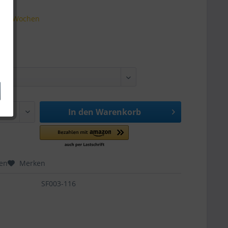
t 1-2 Wochen
e
In den
Warenkorb
hen
Merken
SF003-116