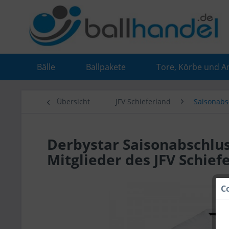
Bälle
Ballpakete
Tore, Körbe und A
Übersicht
JFV Schieferland
Saisonabs
Derbystar Saisonabschluss
Mitglieder des JFV Schief
C