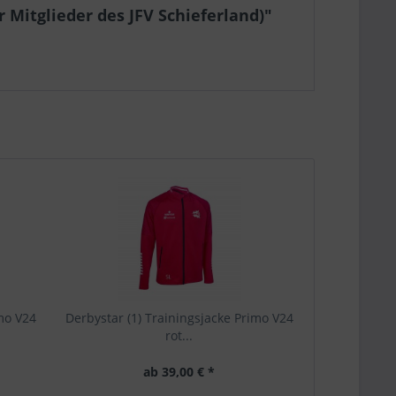
 Mitglieder des JFV Schieferland)"
imo V24
Derbystar (1) Trainingsjacke Primo V24
Derbystar (
rot...
ab 39,00 € *