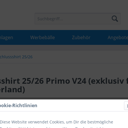
nlagen
Werbebälle
Zubehör
Angebot
chlussshirt 25/26
hirt 25/26 Primo V24 (exklusiv 
erland)
26,50 
ookie-Richtlinien
inkl. MwSt.
inkl
Diese Website verwendet Cookies, um Dir die bestmögliche
Hinweise fü