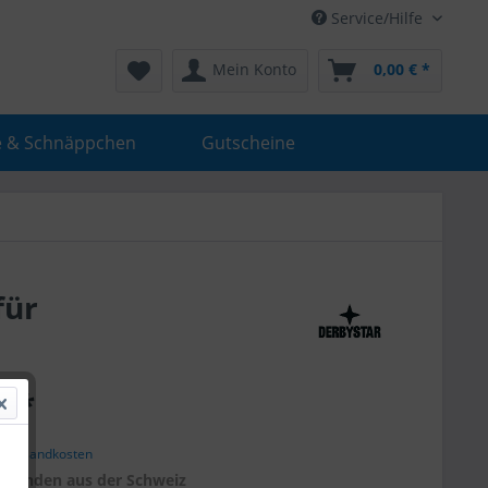
Service/Hilfe
Mein Konto
0,00 € *
e & Schnäppchen
Gutscheine
für
€ *
. Versandkosten
r
Kunden aus der Schweiz