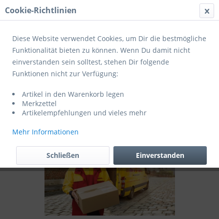
Cookie-Richtlinien
Menü
Diese Website verwendet Cookies, um Dir die bestmögliche
Funktionalität bieten zu können. Wenn Du damit nicht
einverstanden sein solltest, stehen Dir folgende
Übersicht
Im Angebot zum Sonderpreis
Funktionen nicht zur Verfügung:
Lieferung zum Kunden nach Hause
Artikel in den Warenkorb legen
Merkzettel
Artikelempfehlungen und vieles mehr
Mehr Informationen
Schließen
Einverstanden