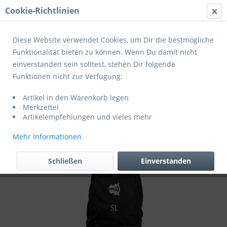
Cookie-Richtlinien
Menü
Diese Website verwendet Cookies, um Dir die bestmögliche
Funktionalität bieten zu können. Wenn Du damit nicht
einverstanden sein solltest, stehen Dir folgende
Übersicht
Zusatzaustattung
Funktionen nicht zur Verfügung:
Derbystar Rucksack Basic Kids schwarz
Artikel in den Warenkorb legen
(exklusiv für Mitglieder des JFV
Merkzettel
Schieferland)
Artikelempfehlungen und vieles mehr
Mehr Informationen
Schließen
Einverstanden