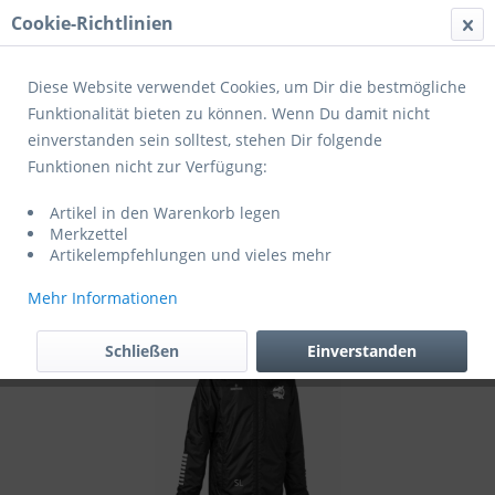
Cookie-Richtlinien
Menü
Diese Website verwendet Cookies, um Dir die bestmögliche
Funktionalität bieten zu können. Wenn Du damit nicht
einverstanden sein solltest, stehen Dir folgende
Übersicht
Zusatzaustattung
Funktionen nicht zur Verfügung:
Derbystar (1) Stadionjacke Primo V24
Artikel in den Warenkorb legen
schwarz (exklusiv für Mitglieder des JFV
Merkzettel
Schieferland)
Artikelempfehlungen und vieles mehr
Mehr Informationen
Schließen
Einverstanden