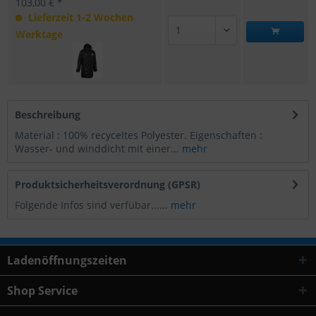
103,00 € *
Lieferzeit 1-2 Wochen
Werktage
Beschreibung
Material : 100% recyceltes Polyester. Eigenschaften :
Wasser- und winddicht mit einer...
mehr
Produktsicherheitsverordnung (GPSR)
Folgende Infos sind verfübar......
mehr
Ladenöffnungszeiten
Shop Service