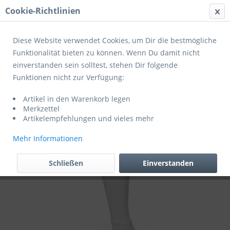
Cookie-Richtlinien
Menü
Diese Website verwendet Cookies, um Dir die bestmögliche
Funktionalität bieten zu können. Wenn Du damit nicht
einverstanden sein solltest, stehen Dir folgende
Übersicht
Spielbekleidung (NEU)
Funktionen nicht zur Verfügung:
Derbystar Tube Stutzen (exklusiv für
Artikel in den Warenkorb legen
Mitglieder des JFV Schieferland)
Merkzettel
Artikelempfehlungen und vieles mehr
Mehr Informationen
Schließen
Einverstanden