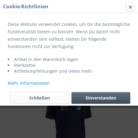
Cookie-Richtlinien
Menü
Diese Website verwendet Cookies, um Dir die bestmögliche
Funktionalität bieten zu können. Wenn Du damit nicht
einverstanden sein solltest, stehen Dir folgende
Übersicht
Grundausstattung
Funktionen nicht zur Verfügung:
Derbystar (3) Trainingstrikot Contra
Artikel in den Warenkorb legen
navy/weiß (exklusiv für Mitglieder des SV
Merkzettel
Masburg)
Artikelempfehlungen und vieles mehr
Mehr Informationen
Schließen
Einverstanden