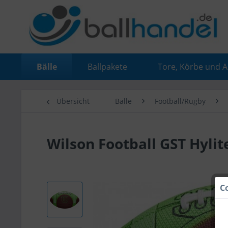
Bälle
Ballpakete
Tore, Körbe und 
Übersicht
Bälle
Football/Rugby
Wilson Football GST Hyli
C