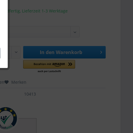
sandfertig, Lieferzeit 1-3 Werktage
In den
Warenkorb
hen
Merken
10413