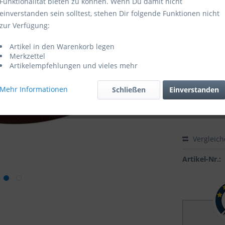
Funktionalität bieten zu können. Wenn Du damit nicht
einverstanden sein solltest, stehen Dir folgende Funktionen nicht
Sofort ver
zur Verfügung:
Größe:
Artikel in den Warenkorb legen
Merkzettel
Artikelempfehlungen und vieles mehr
Mehr Informationen
Schließen
Einverstanden
Vergleic
Artikel-Nr.: