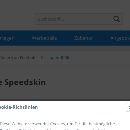
Anlagen
Werbebälle
Zubehör
Angebot
American Football
Jugendbälle
te Speedskin
29,99 
ookie-Richtlinien
inkl. MwSt.
inkl
Diese Website verwendet Cookies, um Dir die bestmögliche
Hinweise fü