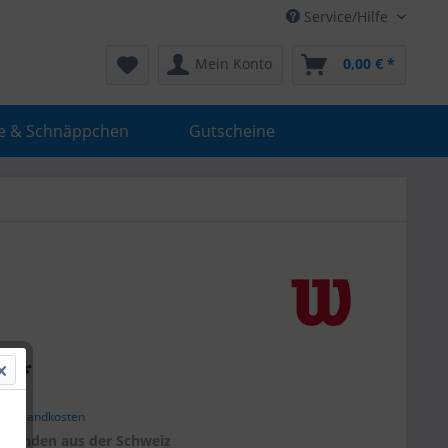
Service/Hilfe
Mein Konto
0,00 € *
e & Schnäppchen
Gutscheine
€ *
. Versandkosten
r
Kunden aus der Schweiz