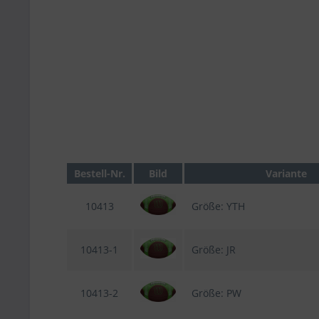
Bestell-Nr.
Bild
Variante
10413
Größe: YTH
10413-1
Größe: JR
10413-2
Größe: PW