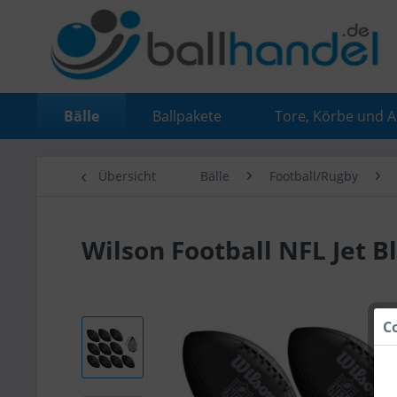
Bälle
Ballpakete
Tore, Körbe und 
Übersicht
Bälle
Football/Rugby
Wilson Football NFL Jet Bl
C