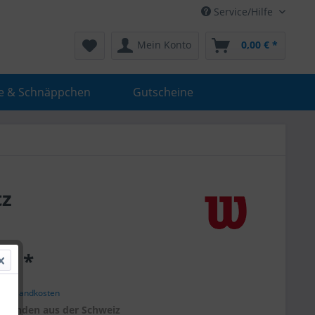
Service/Hilfe
Mein Konto
0,00 € *
e & Schnäppchen
Gutscheine
tz
 € *
. Versandkosten
r
Kunden aus der Schweiz