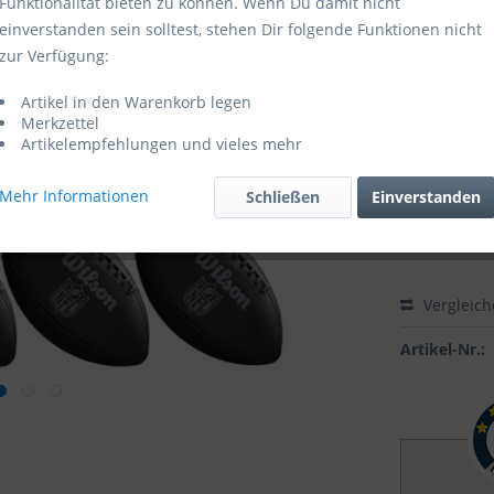
Funktionalität bieten zu können. Wenn Du damit nicht
einverstanden sein solltest, stehen Dir folgende Funktionen nicht
Sofort ver
zur Verfügung:
Größe:
Artikel in den Warenkorb legen
Merkzettel
Artikelempfehlungen und vieles mehr
Mehr Informationen
Schließen
Einverstanden
Vergleic
Artikel-Nr.: