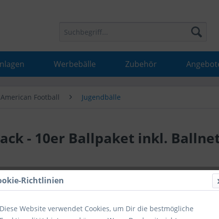
Anlagen
Werbebälle
Zubehör
Angebot
American Football
Jugendbälle
ack - 10er Ballpaket inkl. Ballne
139,90
ookie-Richtlinien
inkl. MwSt.
inkl
Diese Website verwendet Cookies, um Dir die bestmögliche
Hinweise fü