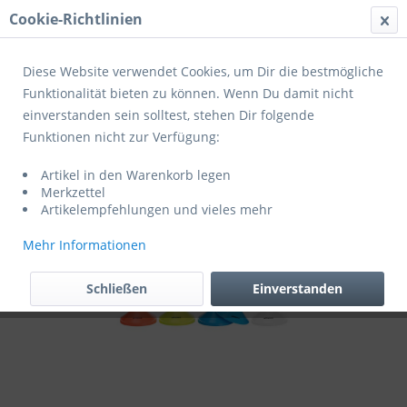
Cookie-Richtlinien
Menü
Diese Website verwendet Cookies, um Dir die bestmögliche
Funktionalität bieten zu können. Wenn Du damit nicht
einverstanden sein solltest, stehen Dir folgende
Übersicht
Trainerbedarf
Funktionen nicht zur Verfügung:
Uhlsport Makierungshütchen 40 Stk.
Artikel in den Warenkorb legen
Merkzettel
Artikelempfehlungen und vieles mehr
Mehr Informationen
Schließen
Einverstanden