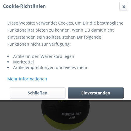
Cookie-Richtlinien
Menü
Diese Website verwendet Cookies, um Dir die bestmögliche
Funktionalität bieten zu können. Wenn Du damit nicht
einverstanden sein solltest, stehen Dir folgende
Übersicht
Spezialbälle
Funktionen nicht zur Verfügung:
Select Medizinball Profcare
Artikel in den Warenkorb legen
schwarz/grün
Merkzettel
Artikelempfehlungen und vieles mehr
Mehr Informationen
Schließen
Einverstanden