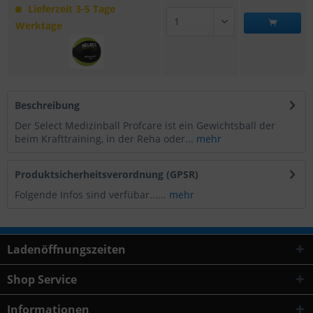
Lieferzeit 3-5 Tage
Werktage
Beschreibung
Der Select Medizinball Profcare ist ein Gewichtsball der
beim Krafttraining, in der Reha oder...
mehr
Produktsicherheitsverordnung (GPSR)
Folgende Infos sind verfübar......
mehr
Ladenöffnungszeiten
Shop Service
Informationen