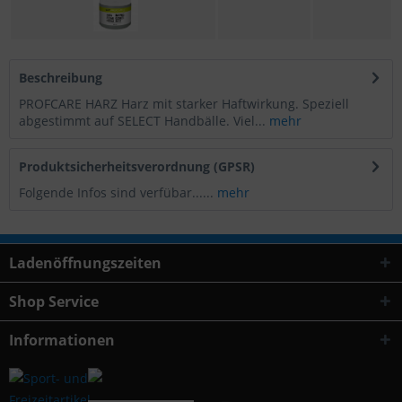
Beschreibung
PROFCARE HARZ Harz mit starker Haftwirkung. Speziell
abgestimmt auf SELECT Handbälle. Viel...
mehr
Produktsicherheitsverordnung (GPSR)
Folgende Infos sind verfübar......
mehr
Ladenöffnungszeiten
Shop Service
Informationen