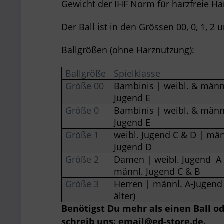
Gewicht der IHF Norm für harzfreie Ha
Der Ball ist in den Grössen 00, 0, 1, 2 u
Ballgrößen (ohne Harznutzung):
Ballgröße
Spielklasse
Größe 00
Bambinis | weibl. & männ
Jugend E
Größe 0
Bambinis | weibl. & männ
Jugend E
Größe 1
weibl. Jugend C & D | män
Jugend D
Größe 2
Damen | weibl. Jugend A 
männl. Jugend C & B
Größe 3
Herren | männl. A-Jugend
älter)
Benötigst Du mehr als einen Ball o
schreib uns: email@ed-store.de.