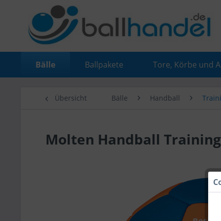
Bälle
Ballpakete
Tore, Körbe und 
Übersicht
Bälle
Handball
Train
Molten Handball Trainin
C