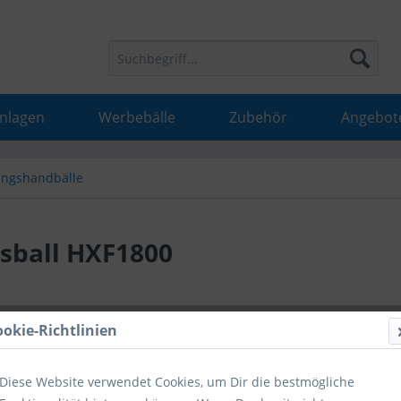
Anlagen
Werbebälle
Zubehör
Angebot
ingshandbälle
gsball HXF1800
23,99 
ookie-Richtlinien
inkl. MwSt.
inkl
Diese Website verwendet Cookies, um Dir die bestmögliche
Hinweise fü