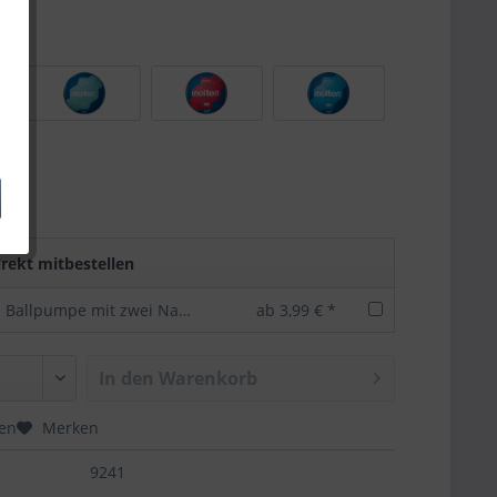
rekt mitbestellen
Bundesliga Ballpumpe mit zwei Nadeln -offizielles Lizenzprodukt
ab 3,99 € *
In den
Warenkorb
hen
Merken
9241