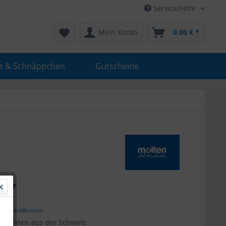
Service/Hilfe
Mein Konto
0,00 € *
e & Schnäppchen
Gutscheine
€ *
. Versandkosten
r
Kunden aus der Schweiz