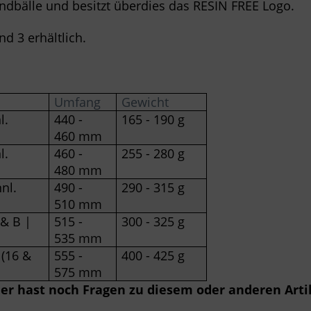
ndbälle und besitzt überdies das RESIN FREE Logo.
nd 3 erhältlich.
Umfang
Gewicht
l.
440 -
165 - 190 g
460 mm
l.
460 -
255 - 280 g
480 mm
nl.
490 -
290 - 315 g
510 mm
& B |
515 -
300 - 325 g
535 mm
 (16 &
555 -
400 - 425 g
575 mm
der hast noch Fragen zu diesem oder anderen Art