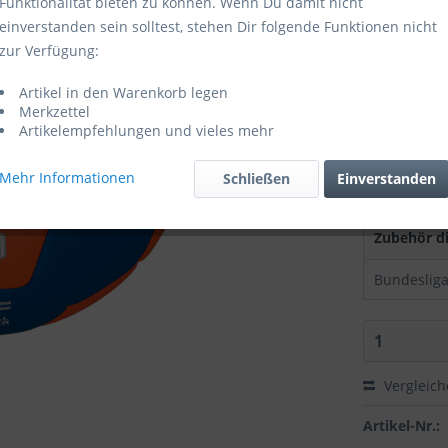
Funktionalität bieten zu können. Wenn Du damit nicht
einverstanden sein solltest, stehen Dir folgende Funktionen nicht
Größe
zur Verfügung:
Artikel in den Warenkorb legen
Merkzettel
Artikelempfehlungen und vieles mehr
Mehr Informationen
Schließen
Einverstanden
Zubehör di
Vergleic
Artikel-Nr.: