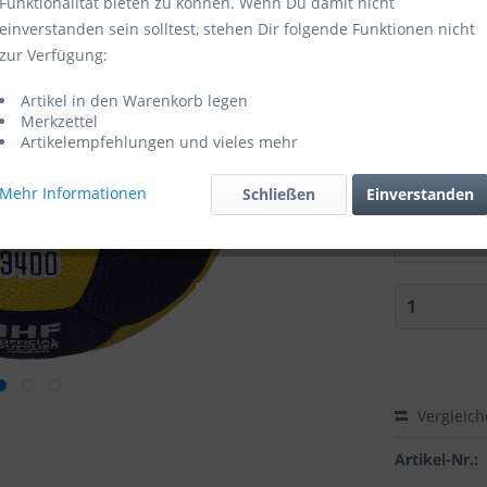
Funktionalität bieten zu können. Wenn Du damit nicht
einverstanden sein solltest, stehen Dir folgende Funktionen nicht
Sofort ver
zur Verfügung:
Größe:
Artikel in den Warenkorb legen
Merkzettel
Artikelempfehlungen und vieles mehr
Mehr Informationen
Schließen
Einverstanden
Zubehör di
Vergleic
Artikel-Nr.: