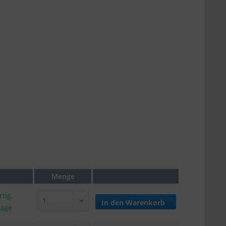
Menge
tig,
In den
Warenkorb
tage