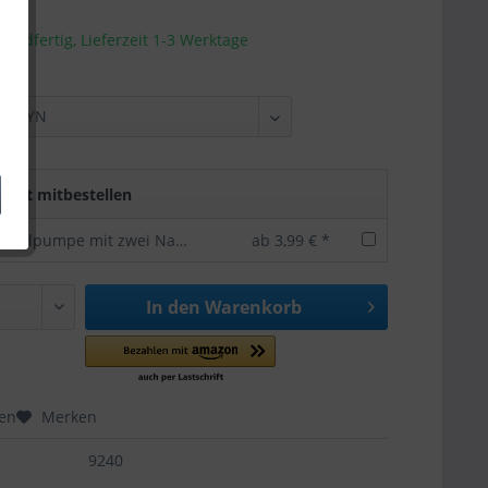
sandfertig, Lieferzeit 1-3 Werktage
rekt mitbestellen
Bundesliga Ballpumpe mit zwei Nadeln -offizielles Lizenzprodukt
ab 3,99 € *
In den
Warenkorb
hen
Merken
9240