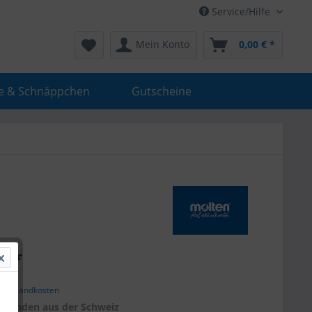
Service/Hilfe
Mein Konto
0,00 € *
e & Schnäppchen
Gutscheine
€ *
. Versandkosten
r
Kunden aus der Schweiz