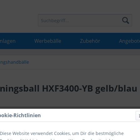
Anlagen
Werbebälle
Zubehör
Angebot
ingshandbälle
ningsball HXF3400-YB gelb/blau
30,50 
ookie-Richtlinien
inkl. MwSt.
inkl
Diese Website verwendet Cookies, um Dir die bestmögliche
Hinweise fü