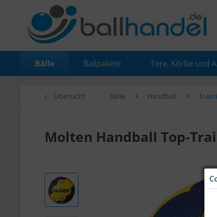
Bälle
Ballpakete
Tore, Körbe und 
Übersicht
Bälle
Handball
Train
Molten Handball Top-Trai
C