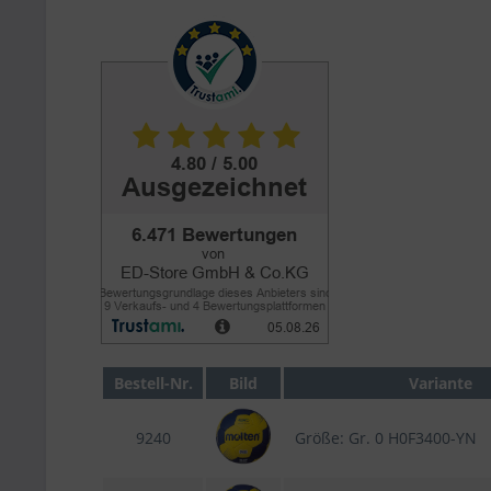
Bestell-Nr.
Bild
Variante
9240
Größe: Gr. 0 H0F3400-YN