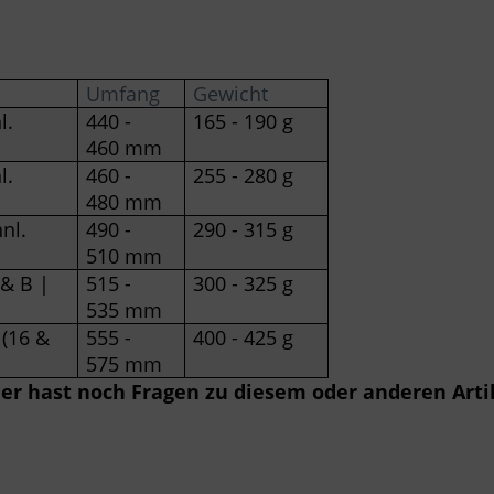
Umfang
Gewicht
l.
440 -
165 - 190 g
460 mm
l.
460 -
255 - 280 g
480 mm
nl.
490 -
290 - 315 g
510 mm
& B |
515 -
300 - 325 g
535 mm
 (16 &
555 -
400 - 425 g
575 mm
der hast noch Fragen zu diesem oder anderen Art