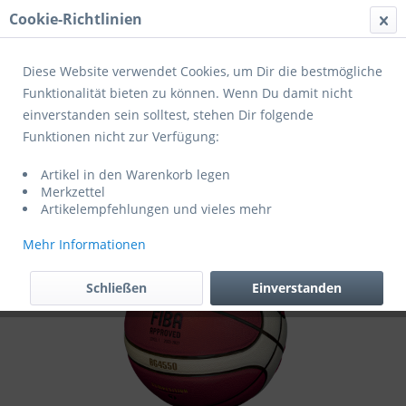
Cookie-Richtlinien
Menü
Diese Website verwendet Cookies, um Dir die bestmögliche
Funktionalität bieten zu können. Wenn Du damit nicht
einverstanden sein solltest, stehen Dir folgende
Übersicht
Profibälle
Funktionen nicht zur Verfügung:
Molten Basketball BG4550-DBB
Artikel in den Warenkorb legen
orange/ivory
Merkzettel
Artikelempfehlungen und vieles mehr
Mehr Informationen
Schließen
Einverstanden