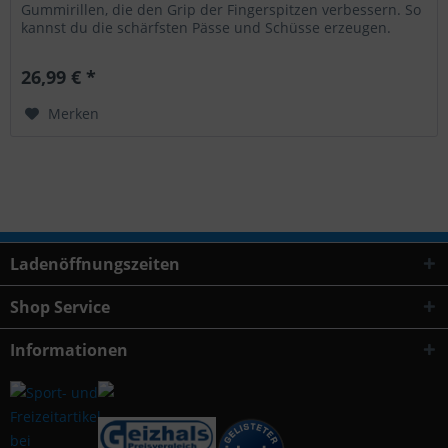
Gummirillen, die den Grip der Fingerspitzen verbessern. So
kannst du die schärfsten Pässe und Schüsse erzeugen.
Der...
26,99 € *
Merken
Ladenöffnungszeiten
Shop Service
Informationen