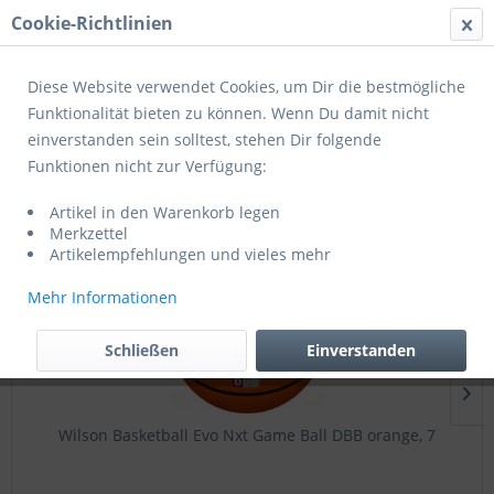
Cookie-Richtlinien
Menü
Diese Website verwendet Cookies, um Dir die bestmögliche
Funktionalität bieten zu können. Wenn Du damit nicht
einverstanden sein solltest, stehen Dir folgende
Profibälle
Funktionen nicht zur Verfügung:
Artikel in den Warenkorb legen
Topseller
Merkzettel
Artikelempfehlungen und vieles mehr
Mehr Informationen
Schließen
Einverstanden
Wilson Basketball Evo Nxt Game Ball DBB orange, 7