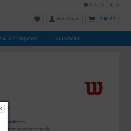
Service/Hilfe
Mein Konto
0,00 € *
e & Schnäppchen
Gutscheine
€ *
. Versandkosten
r
Kunden aus der Schweiz