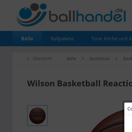
Bälle
Ballpakete
Tore, Körbe und 
Übersicht
Bälle
Basketball
Bask
Wilson Basketball Reacti
C