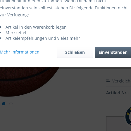
Funktionalität bieten zu können. Wenn Du damit nicht
einverstanden sein solltest, stehen Dir folgende Funktionen nicht
Lieferzeit
zur Verfügung:
Größe:
Artikel in den Warenkorb legen
Merkzettel
Artikelempfehlungen und vieles mehr
Mehr Informationen
Schließen
Einverstanden
Vergleic
Artikel-Nr.: