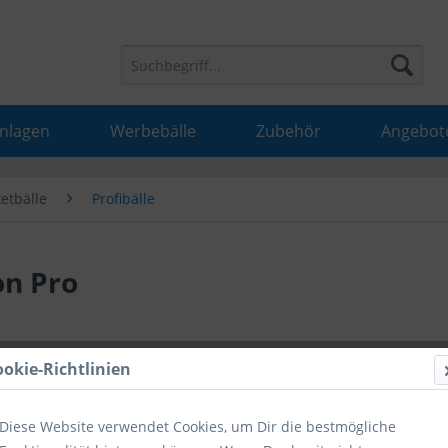
Anlagen
Werbebälle
Zubehör
Angebot
etbälle
Profibälle
on Pro
37,37 
ookie-Richtlinien
inkl. MwSt.
inkl
Diese Website verwendet Cookies, um Dir die bestmögliche
Hinweise fü