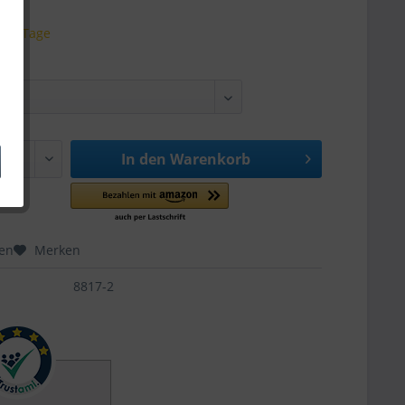
 3-5 Tage
In den
Warenkorb
hen
Merken
8817-2