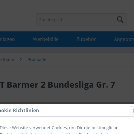
Anlagen
Werbebälle
Zubehör
Angebot
etbälle
Profibälle
T Barmer 2 Bundesliga Gr. 7
79,00 
ookie-Richtlinien
inkl. MwSt.
inkl
Diese Website verwendet Cookies, um Dir die bestmögliche
Hinweise fü