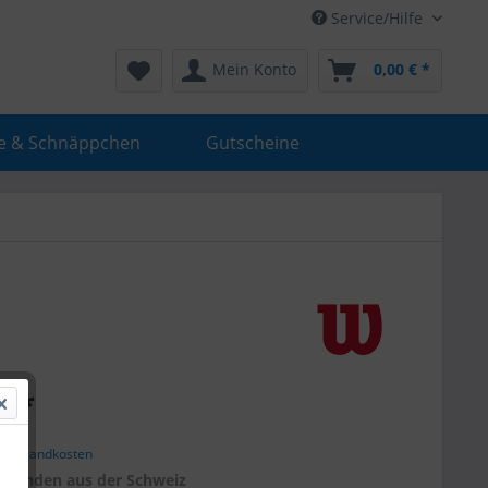
Service/Hilfe
Mein Konto
0,00 € *
e & Schnäppchen
Gutscheine
€ *
. Versandkosten
r
Kunden aus der Schweiz