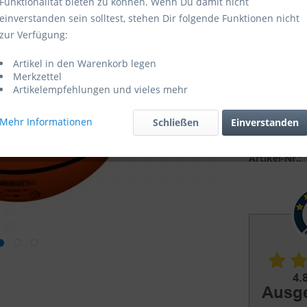
Funktionalität bieten zu können. Wenn Du damit nicht
einverstanden sein solltest, stehen Dir folgende Funktionen nicht
Sofort ver
zur Verfügung:
Artikel in den Warenkorb legen
Merkzettel
Artikelempfehlungen und vieles mehr
Mehr Informationen
Schließen
Einverstanden
Vergleic
Artikel-Nr.: