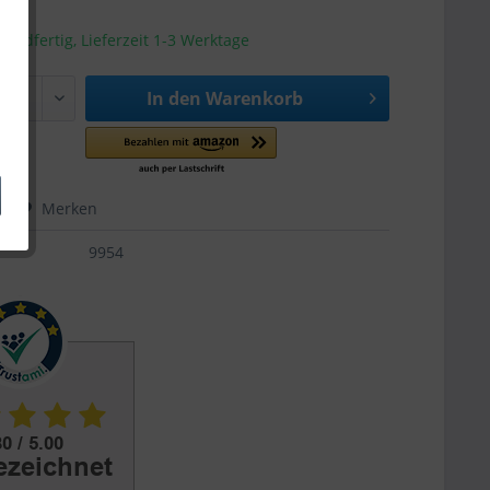
sandfertig, Lieferzeit 1-3 Werktage
In den
Warenkorb
hen
Merken
9954