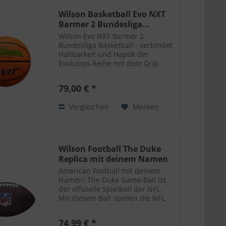
Wilson Basketball Evo NXT
Barmer 2 Bundesliga...
Wilson Evo NXT Barmer 2.
Bundesliga Basketball - verbindet
Haltbarkeit und Haptik der
Evolution-Reihe mit dem Grip
und den
Absorptionseigenschaften der
79,00 € *
Solution-Reihe - Micro-Touch-
Abdeckung mit zusätzlicher
Vergleichen
Merken
Texturschicht - Extended...
Wilson Football The Duke
Replica mit deinem Namen
American Football mit deinem
Namen! The Duke Game-Ball ist
der offizielle Spielball der NFL.
Mit diesem Ball spielen die NFL
Profis Woche für Woche um den
Super Bowle. Bei diesem Ball
74,99 € *
handelt es sich jedoch um die