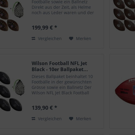
Footbälle sowie ein Ballnetz
Direkt aus der Zeit, als Helme
noch aus Leder waren und der
einzige Handwärmer, den man
hatte, der eigene Atem war,
199,99 € *
kommt dieser Retro-Teamball im
Used-Look. Er hat einen...
Vergleichen
Merken
Wilson Football NFL Jet
Black - 10er Ballpaket...
Dieses Ballpaket beinhaltet 10
Footbälle in der gewünschten
Grösse sowie ein Ballnetz Der
Wilson NFL Jet Black Football
kombiniert schwarzes PVC mit
passendem Design. Er gibt Ihrem
139,90 € *
Spiel den perfekten Look. Der Ball
ist in zwei...
Vergleichen
Merken