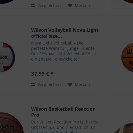
Technologie mit einem...
Vergleichen
Merken
Wilson Volleyball Nova Light
official size...
Nova Light Volleyball – Die
perfekte Wahl für junge Talente
Der **Nova Light Volleyball** ist
ein speziell entwickelter
Volleyball, der sich durch sein
leichtes Gewicht und die
37,99 € *
langlebige Konstruktion aus
Verbundleder auszeichnet.
Vergleichen
Merken
Dieses...
Wilson Basketball Reaction
Pro
Der Wilson Reaction Pro ist in den
Grössen 5, 6 und 7 erhältlich. Er
ist ein toller Spielball mit