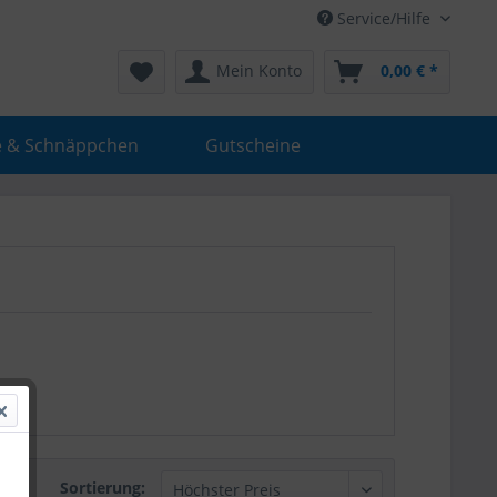
Service/Hilfe
Mein Konto
0,00 € *
e & Schnäppchen
Gutscheine
Sortierung: