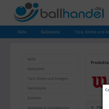
Bälle
Ballpakete
Tore, Körbe und A
Bälle
Produkte
Ballpakete
Tore, Körbe und Anlagen
Werbebälle
C
Zubehör
Filtern
Angebote & Schnäppchen