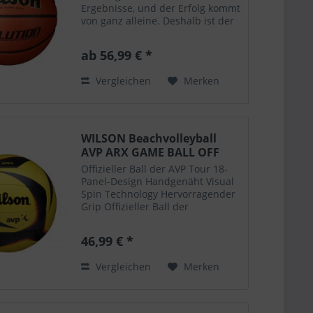
Ergebnisse, und der Erfolg kommt
von ganz alleine. Deshalb ist der
Wilson Evolution Game Basketball
landesweit die Nummer 1 an den
ab 56,99 € *
US - High Schools . Jeder Teil, von
der...
Vergleichen
Merken
WILSON Beachvolleyball
AVP ARX GAME BALL OFF
VB...
Offizieller Ball der AVP Tour 18-
Panel-Design Handgenäht Visual
Spin Technology Hervorragender
Grip Offizieller Ball der
Beachvolleyball AVP Tour;
Obermaterial aus Mikrofaser-
46,99 € *
Verbundleder; 18-Panel-Design;
handgenäht; die neue VST™...
Vergleichen
Merken