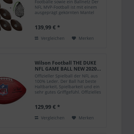
Footbälle sowie ein Ballnetz Der
NFL MVP-Football ist mit einem
ausgeprägt gekörnten Mantel
ausgestattet für herausragende
Griffigkeit und noch längere
139,99 € *
Haltbarkeit. Eine doppelte Naht
sorgt für mehr Griff...
Vergleichen
Merken
Wilson Football THE DUKE
NFL GAME BALL NEW 2020...
Offizieller Spielball der NFL aus
100% Leder. Der Ball hat beste
Haltbarkeit, Spielbarkeit und ein
sehr gutes Griffgefühl. Offizielles
Gewicht Offizielle Gr. 5 Für alle
Plätze geeignet Echtlederball
129,99 € *
Offizieller Spielball der NFL...
Vergleichen
Merken