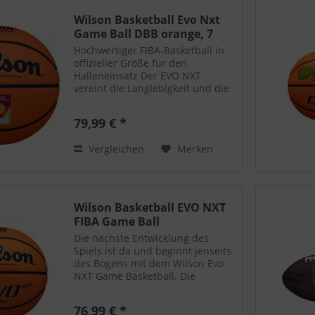
Wilson Basketball Evo Nxt
Game Ball DBB orange, 7
Hochwertiger FIBA-Basketball in
offizieller Größe für den
Halleneinsatz Der EVO NXT
vereint die Langlebigkeit und die
Eigenschaften des legendären
Evolution Basketballs mit dem
79,99 € *
Grip und dem
Feuchtigkeitsmanagement
Vergleichen
Merken
unseres Solution...
Wilson Basketball EVO NXT
FIBA Game Ball
Die nächste Entwicklung des
Spiels ist da und beginnt jenseits
des Bogens mit dem Wilson Evo
NXT Game Basketball. Die
revolutionäre Extended Range
Tech des Evo NXT verteilt das
76,99 € *
Gewicht des Balls durch eine