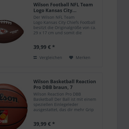
Wilson Football NFL Team
Logo Kansas City...
Der Wilson NFL Team
Logo Kansas City Chiefs Football
besitzt die Originalgröße von ca.
29 x 17 cm und somit die
reguläre Größe aller Spielbälle
der NFL. Das Logo ist
39,99 € *
aufgedruckt. Die Balloberfläche
besteht aus Kunstleder. Es
Vergleichen
Merken
handelt sich...
Wilson Basketball Reaction
Pro DBB braun, 7
Wilson Reaction Pro DBB
Basketball Der Ball ist mit einem
speziellen Einlegeleder
ausgestattet, das dir mehr Grip
und Kontrolle bei deinen
Bewegungen verleiht.
39,99 € *
Produktdetails: Indoor/Outdoor