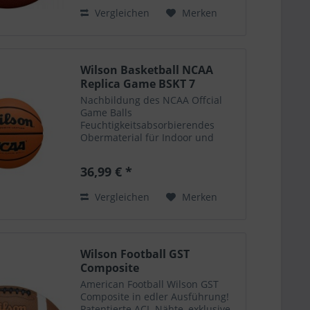
Basketball Leistungsstarker...
Vergleichen
Merken
Wilson Basketball NCAA
Replica Game BSKT 7
Nachbildung des NCAA Offcial
Game Balls
Feuchtigkeitsabsorbierendes
Obermaterial für Indoor und
Outdoor Spiel Patentiertes
Composite Laid in Rillen
36,99 € *
Patentierte Cushio Core
Technologie (Größe 7) Haben Sie
Vergleichen
Merken
noch Fragen zu diesem oder...
Wilson Football GST
Composite
American Football Wilson GST
Composite in edler Ausführung!
Patentierte ACL-Nähte, exklusive