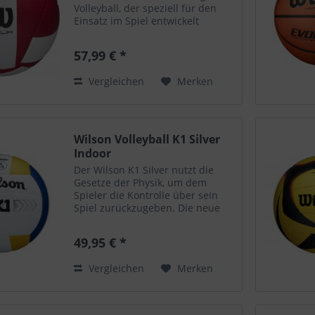
Volleyball, der speziell für den
Einsatz im Spiel entwickelt
wurde. Er bietet eine
hervorragende Ballkontrolle, gute
57,99 € *
Flugbahn und langlebige
Qualität. Das Design ist modern
Vergleichen
Merken
und...
Wilson Volleyball K1 Silver
Indoor
Der Wilson K1 Silver nutzt die
Gesetze der Physik, um dem
Spieler die Kontrolle über sein
Spiel zurückzugeben. Die neue
verstärkende
Auskleidungstechnologie
49,95 € *
verwandelt die kinetische Energie
des Balls für Spieler in
Vergleichen
Merken
spielverändernden...