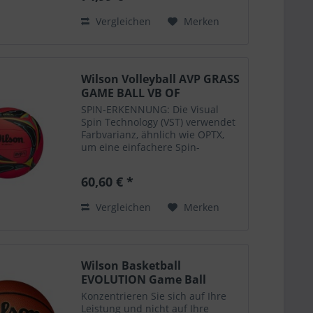
Replika-Variante....
Vergleichen
Merken
Wilson Volleyball AVP GRASS
GAME BALL VB OF
SPIN-ERKENNUNG: Die Visual
Spin Technology (VST) verwendet
Farbvarianz, ähnlich wie OPTX,
um eine einfachere Spin-
Erkennung zu ermöglichen,
sodass Sie erkennen und darauf
60,60 € *
reagieren können, wohin sich das
Spiel entwickelt
Vergleichen
Merken
KOMPROMISSLOSE...
Wilson Basketball
EVOLUTION Game Ball
Konzentrieren Sie sich auf Ihre
Leistung und nicht auf Ihre