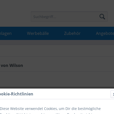
nlagen
Werbebälle
Zubehör
Angebot
 von Wilson
ookie-Richtlinien
Diese Website verwendet Cookies, um Dir die bestmögliche