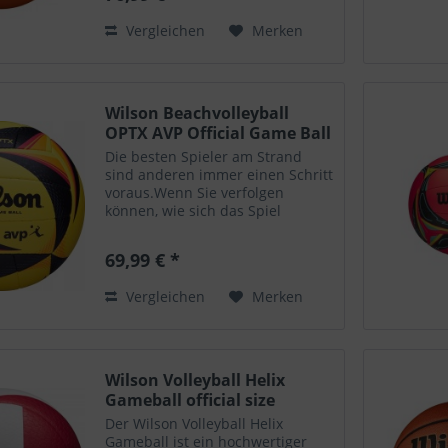
fortschrittliche interne...
Vergleichen
Merken
Wilson Beachvolleyball
OPTX AVP Official Game Ball
Die besten Spieler am Strand
sind anderen immer einen Schritt
voraus.Wenn Sie verfolgen
können, wie sich das Spiel
entwickelt, und entsprechend
reagieren können, sind Sie
69,99 € *
ebenfalls dazu in der Lage.Das
bahnbrechende Design des OPTX
Vergleichen
Merken
AVP...
Wilson Volleyball Helix
Gameball official size
Der Wilson Volleyball Helix
Gameball ist ein hochwertiger