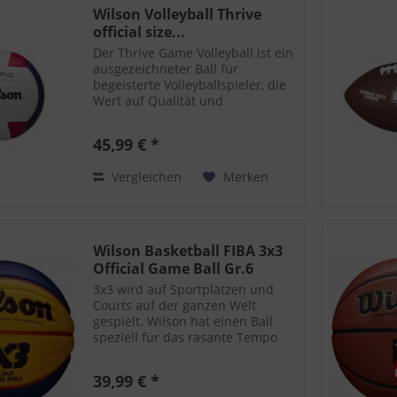
Wilson Volleyball Thrive
official size...
Der Thrive Game Volleyball ist ein
ausgezeichneter Ball für
begeisterte Volleyballspieler, die
Wert auf Qualität und
Spielkomfort legen. Er besteht
aus hochwertigem Mikrofaser-
45,99 € *
Komposite-Leder, das nicht nur
für ein weiches Gefühl sorgt,...
Vergleichen
Merken
Wilson Basketball FIBA 3x3
Official Game Ball Gr.6
3x3 wird auf Sportplätzen und
Courts auf der ganzen Welt
gespielt. Wilson hat einen Ball
speziell für das rasante Tempo
und die Spannung des Spiels
konzipiert. Wir haben unsere
39,99 € *
patentierte Wave Triple Threat-