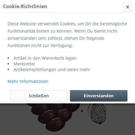
Cookie-Richtlinien
Menü
Diese Website verwendet Cookies, um Dir die bestmögliche
Funktionalität bieten zu können. Wenn Du damit nicht
einverstanden sein solltest, stehen Dir folgende
Übersicht
Footbälle
Funktionen nicht zur Verfügung:
Wilson Football NFL the Duke Replica
Artikel in den Warenkorb legen
WTF1825XBBRS - 10er Ballpaket
Merkzettel
Artikelempfehlungen und vieles mehr
Mehr Informationen
Schließen
Einverstanden