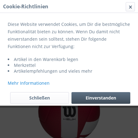
Cookie-Richtlinien
Menü
Diese Website verwendet Cookies, um Dir die bestmögliche
Funktionalität bieten zu können. Wenn Du damit nicht
einverstanden sein solltest, stehen Dir folgende
Übersicht
Profibälle
Funktionen nicht zur Verfügung:
Wilson Volleyball Helix Gameball official
Artikel in den Warenkorb legen
size
Merkzettel
Artikelempfehlungen und vieles mehr
Mehr Informationen
Schließen
Einverstanden