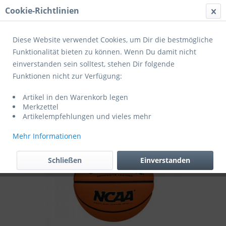
Cookie-Richtlinien
Menü
Diese Website verwendet Cookies, um Dir die bestmögliche
Funktionalität bieten zu können. Wenn Du damit nicht
einverstanden sein solltest, stehen Dir folgende
Übersicht
Spezialbälle
Funktionen nicht zur Verfügung:
Wilson Basketball NCAA Replica Game
Artikel in den Warenkorb legen
BSKT 7
Merkzettel
Artikelempfehlungen und vieles mehr
Mehr Informationen
Schließen
Einverstanden