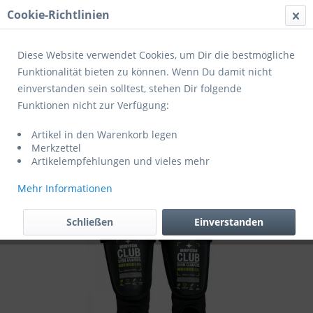
Cookie-Richtlinien
Menü
Diese Website verwendet Cookies, um Dir die bestmögliche
Funktionalität bieten zu können. Wenn Du damit nicht
einverstanden sein solltest, stehen Dir folgende
Übersicht
Zusatzaustattung
Funktionen nicht zur Verfügung:
Derbystar Schienbeinschoner CLUB v25
Artikel in den Warenkorb legen
schwarz/grün (exklusiv für Mitglieder
Merkzettel
des SV Masburg)
Artikelempfehlungen und vieles mehr
Mehr Informationen
Schließen
Einverstanden