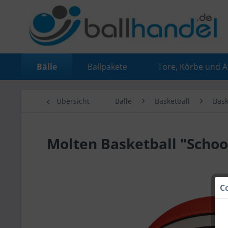
Bälle
Ballpakete
Tore, Körbe und 
Übersicht
Bälle
Basketball
Bask
Molten Basketball "Scho
C