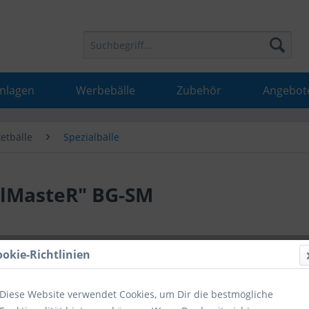
Anlagen
Werbebälle
Zubehör
Angebot
etbälle
Spezialbälle
olMasteR" BG-SM
31,99 
ookie-Richtlinien
inkl. MwSt.
inkl
Diese Website verwendet Cookies, um Dir die bestmögliche
Hinweise fü