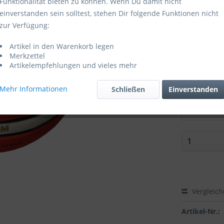
Funktionalität bieten zu können. Wenn Du damit nicht
einverstanden sein solltest, stehen Dir folgende Funktionen nicht
Sofort ver
zur Verfügung:
Größe:
Artikel in den Warenkorb legen
Merkzettel
Artikelempfehlungen und vieles mehr
Mehr Informationen
Schließen
Einverstanden
Zubehör di
Vergleic
Artikel-Nr.: