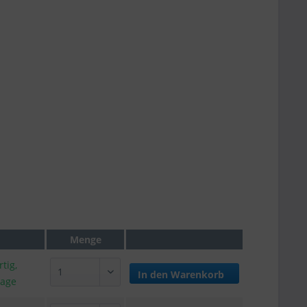
Menge
tig,
In den
Warenkorb
tage