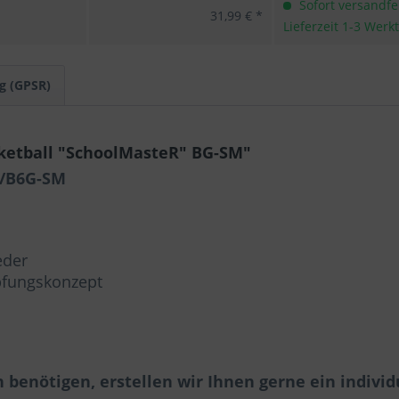
Sofort versandfer
31,99 € *
Lieferzeit 1-3 Werk
g (GPSR)
ketball "SchoolMasteR" BG-SM"
M/B6G-SM
eder
pfungskonzept
benötigen, erstellen wir Ihnen gerne ein individ