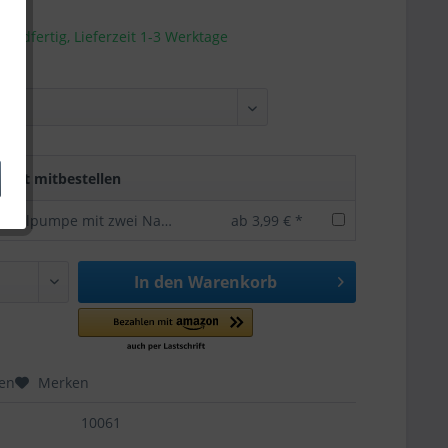
sandfertig, Lieferzeit 1-3 Werktage
rekt mitbestellen
Bundesliga Ballpumpe mit zwei Nadeln -offizielles Lizenzprodukt
ab 3,99 € *
In den
Warenkorb
hen
Merken
10061