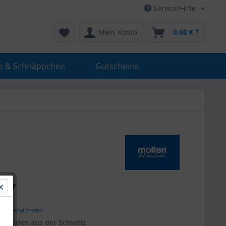
Service/Hilfe
Mein Konto
0,00 € *
e & Schnäppchen
Gutscheine
€ *
. Versandkosten
r
Kunden aus der Schweiz