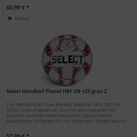
60,99 € *
Merken
Select Handball Planet HBF DB v25 grau 2
Top-Wettspielball. Dual Bonded. Material: HPU 1800 mit
SELECT-Logo-Prägedruck. Zum Teil aus recycelten PET-
Flaschen und Naturlatex hergestellt. Eigenschaften:
Fantastische Griffigkeit mit und ohne Harz. Extrem weicher
Ballkontakt durch...
57,99 € *