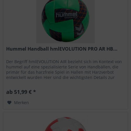
Hummel Handball hmlEVOLUTION PRO AR HB...
Der Begriff hmlEVOLUTION AIR bezieht sich im Kontext von
hummel auf eine spezialisierte Serie von Handbällen, die
primär für das harzfreie Spiel in Hallen mit Harzverbot
entwickelt wurden Hier sind die wichtigsten Details zur
Serie:...
ab 51,99 € *
Merken