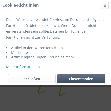
Cookie-Richtlinien
Menü
Diese Website verwendet Cookies, um Dir die bestmögliche
Funktionalität bieten zu können. Wenn Du damit nicht
einverstanden sein solltest, stehen Dir folgende
Übersicht
Trainingshilfen
Funktionen nicht zur Verfügung:
Hürdenset 6er Pack fluo gelb/schwarz
Artikel in den Warenkorb legen
Merkzettel
Artikelempfehlungen und vieles mehr
Mehr Informationen
Schließen
Einverstanden