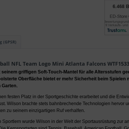
g (GPSR)
ball NFL Team Logo Mini Atlanta Falcons WTF15
 seinem griffigen Soft-Touch-Mantel für alle Altersstufen g
polsterte Oberfläche bietet er mehr Sicherheit beim Spielen 
m Garten.
nen festen Platz in der Sportgeschichte erarbeitet und die Entwi
st. Wilson brachte stets bahnbrechende Technologien hervor un
en zu seinem einzigartigen Ruf verhalfen.
Sportlern wurde Wilson in der Welt der Sportausrüstung zur ame
Die Kernsportarten sind Tennis, Baseball, American Football, Go