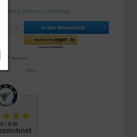
sandfertig, Lieferzeit 1-3 Werktage
In den
Warenkorb
hen
Merken
7052-1