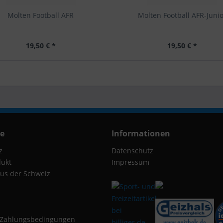
Molten Football AFR
Molten Football AFR-Juni
19,50 € *
19,50 € *
ce
Informationen
z
Datenschutz
dukt
Impressum
us der Schweiz
 Zahlungsbedingungen