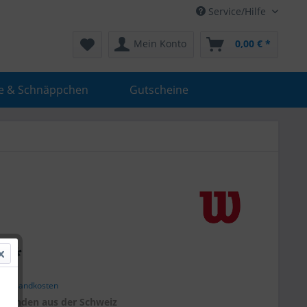
Service/Hilfe
Mein Konto
0,00 € *
e & Schnäppchen
Gutscheine
€ *
. Versandkosten
r
Kunden aus der Schweiz