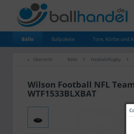
Bälle
Ballpakete
Tore, Körbe und 
Übersicht
Bälle
Football/Rugby
Wilson Football NFL Team
WTF1533BLXBAT
C