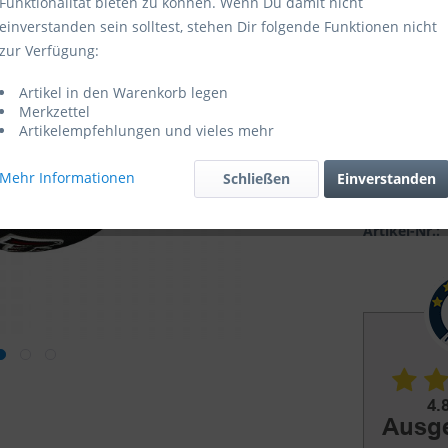
Funktionalität bieten zu können. Wenn Du damit nicht
einverstanden sein solltest, stehen Dir folgende Funktionen nicht
Sofort ver
zur Verfügung:
Artikel in den Warenkorb legen
Merkzettel
Artikelempfehlungen und vieles mehr
Mehr Informationen
Schließen
Einverstanden
Vergleic
Artikel-Nr.: