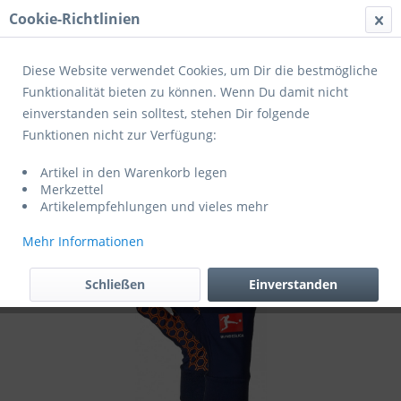
Cookie-Richtlinien
Menü
Diese Website verwendet Cookies, um Dir die bestmögliche
Funktionalität bieten zu können. Wenn Du damit nicht
einverstanden sein solltest, stehen Dir folgende
Übersicht
Fußballzubehör
Funktionen nicht zur Verfügung:
Derbystar Spielerhandschuh Bundesliga
Artikel in den Warenkorb legen
blau/orange
Merkzettel
Artikelempfehlungen und vieles mehr
Mehr Informationen
Schließen
Einverstanden