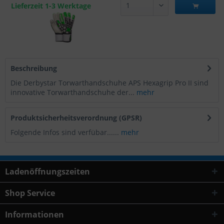
Lieferzeit 1-3 Werktage
Beschreibung
Die Derbystar Torwarthandschuhe APS Hexagrip Pro II sind
innovative Torwarthandschuhe der...
mehr
Produktsicherheitsverordnung (GPSR)
Folgende Infos sind verfübar......
mehr
Ladenöffnungszeiten
Shop Service
Informationen