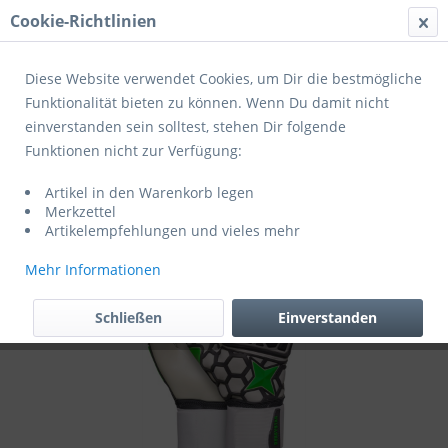
Cookie-Richtlinien
Menü
Diese Website verwendet Cookies, um Dir die bestmögliche
Funktionalität bieten zu können. Wenn Du damit nicht
einverstanden sein solltest, stehen Dir folgende
Übersicht
Angebote & Schnäppchen
Funktionen nicht zur Verfügung:
Derbystar Torwarthandschuhe APS
Artikel in den Warenkorb legen
Hexagrip Pro
Merkzettel
Artikelempfehlungen und vieles mehr
Mehr Informationen
Schließen
Einverstanden