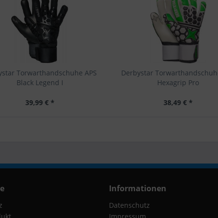
ystar Torwarthandschuhe APS
Derbystar Torwarthandschuh
Black Legend I
Hexagrip Pro
39,99 € *
38,49 € *
ce
Informationen
z
Datenschutz
dukt
Impressum