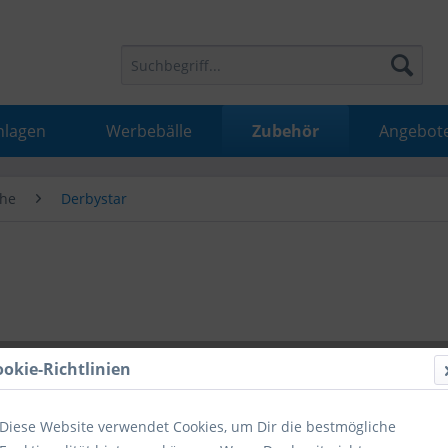
nlagen
Werbebälle
Zubehör
Angebot
he
Derbystar
0,01 €
ookie-Richtlinien
inkl. MwSt.
inkl
Diese Website verwendet Cookies, um Dir die bestmögliche
Hinweise fü