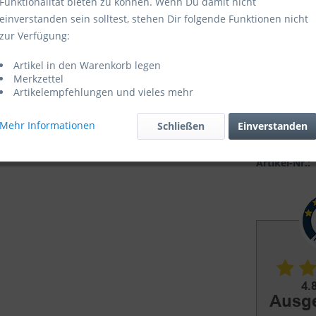
Funktionalität bieten zu können. Wenn Du damit nicht
einverstanden sein solltest, stehen Dir folgende Funktionen nicht
Lieferzeit
zur Verfügung:
Artikel in den Warenkorb legen
Merkzettel
Artikelempfehlungen und vieles mehr
Mehr Informationen
Schließen
Einverstanden
Vergleic
Artikel-Nr.: