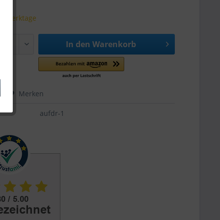
 6 Werktage
In den
Warenkorb
hen
Merken
aufdr-1