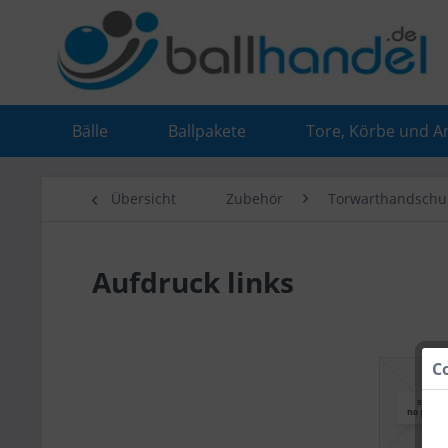
Bälle
Ballpakete
Tore, Körbe und A
Übersicht
Zubehör
Torwarthandschu
Aufdruck links
C