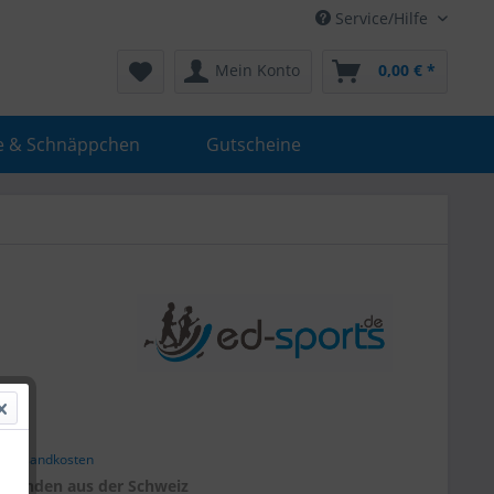
Service/Hilfe
Mein Konto
0,00 € *
e & Schnäppchen
Gutscheine
 *
. Versandkosten
r
Kunden aus der Schweiz