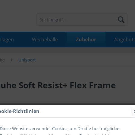
nlagen
Werbebälle
Zubehör
Angebot
he
Uhlsport
he Soft Resist+ Flex Frame
33,90 
ookie-Richtlinien
inkl. MwSt.
inkl
Diese Website verwendet Cookies, um Dir die bestmögliche
Hinweise fü