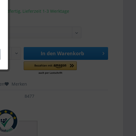
sandfertig, Lieferzeit 1-3 Werktage
In den
Warenkorb
hen
Merken
8477