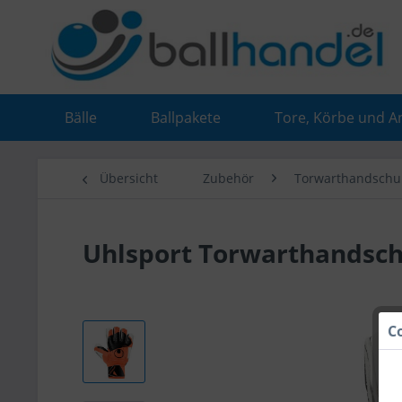
Bälle
Ballpakete
Tore, Körbe und A
Übersicht
Zubehör
Torwarthandschu
Uhlsport Torwarthandschu
C