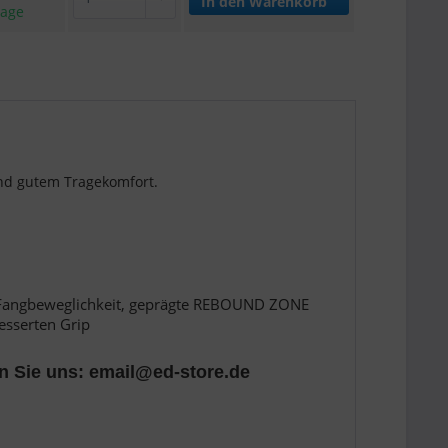
In den
Warenkorb
tage
und gutem Tragekomfort.
r Fangbeweglichkeit, geprägte REBOUND ZONE
esserten Grip
n Sie uns: email@ed-store.de