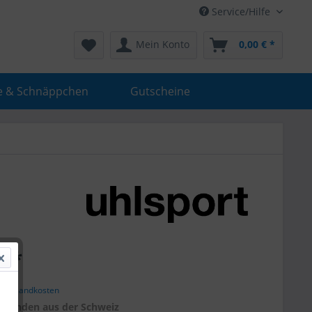
Service/Hilfe
Mein Konto
0,00 € *
e & Schnäppchen
Gutscheine
€ *
. Versandkosten
r
Kunden aus der Schweiz