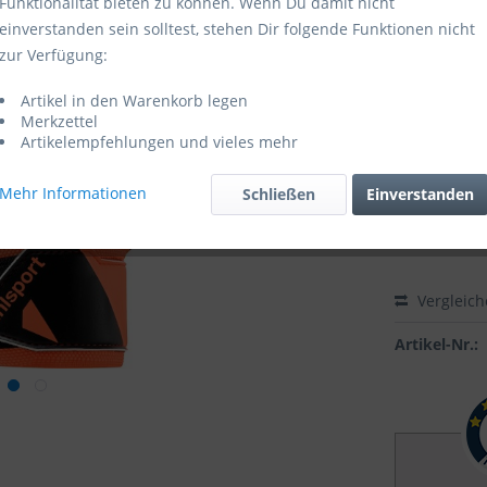
Funktionalität bieten zu können. Wenn Du damit nicht
einverstanden sein solltest, stehen Dir folgende Funktionen nicht
Sofort ver
zur Verfügung:
Größe:
Artikel in den Warenkorb legen
Merkzettel
Artikelempfehlungen und vieles mehr
Mehr Informationen
Schließen
Einverstanden
Vergleic
Artikel-Nr.: