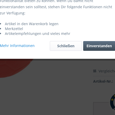
Funktionalität bieten zu können. Wenn Du damit nicht
einverstanden sein solltest, stehen Dir folgende Funktionen nicht
Sofort ver
zur Verfügung:
Ballgröße:
Artikel in den Warenkorb legen
Merkzettel
Artikelempfehlungen und vieles mehr
Mehr Informationen
Schließen
Einverstanden
Vergleic
Artikel-Nr.: