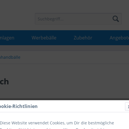
Anlagen
Werbebälle
Zubehör
Angebot
hhandbälle
ach
25,25 
ookie-Richtlinien
inkl. MwSt.
inkl
Diese Website verwendet Cookies, um Dir die bestmögliche
Hinweise fü