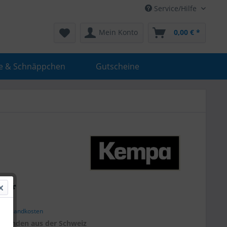
Service/Hilfe
Mein Konto
0,00 € *
e & Schnäppchen
Gutscheine
€ *
. Versandkosten
r
Kunden aus der Schweiz