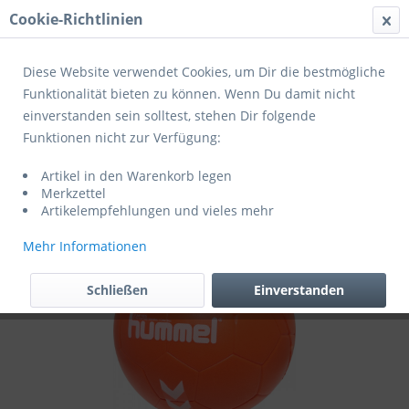
Cookie-Richtlinien
Menü
Diese Website verwendet Cookies, um Dir die bestmögliche
Funktionalität bieten zu können. Wenn Du damit nicht
einverstanden sein solltest, stehen Dir folgende
Übersicht
Kinderhandbälle
Funktionen nicht zur Verfügung:
Hummel Handball HMLSPUME KIDS
Artikel in den Warenkorb legen
Orange/White
Merkzettel
Artikelempfehlungen und vieles mehr
Mehr Informationen
Schließen
Einverstanden