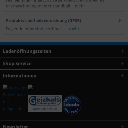
Der Hummel hmlEVOLUTION ENERGIZER AR HB ist
ein maschinengenähter Handball...
mehr
Produktsicherheitsverordnung (GPSR)
Folgende Infos sind verfübar......
mehr
Ladenöffnungszeiten
Shop Service
Informationen
Newsletter