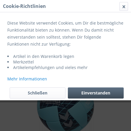
Cookie-Richtlinien
Menü
Diese Website verwendet Cookies, um Dir die bestmögliche
Funktionalität bieten zu können. Wenn Du damit nicht
einverstanden sein solltest, stehen Dir folgende
Übersicht
Trainingshandbälle
Funktionen nicht zur Verfügung:
Hummel Handball hmlEVOLUTION
Artikel in den Warenkorb legen
ENERGIZER AR HB LIGHT BLUE/MARINE
Merkzettel
Artikelempfehlungen und vieles mehr
Mehr Informationen
Schließen
Einverstanden